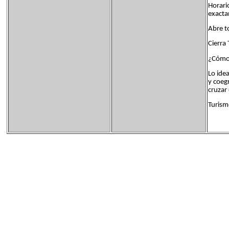
Horari
exacta
Abre t
Cierra
¿Cómo 
Lo ide
y coeg
cruzar 
Turism