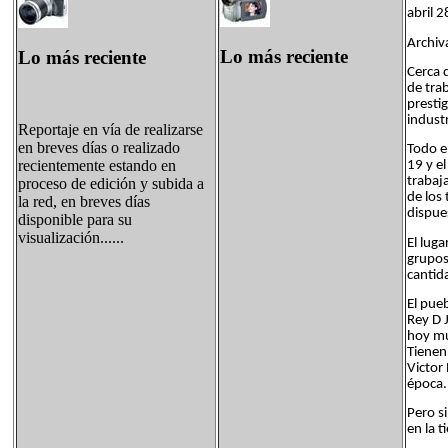
abril 
Archiv
Lo más reciente
Lo más reciente
Cerca 
de tra
presti
indust
Reportaje en vía de realizarse
en breves días o realizado
Todo el
recientemente estando en
19 y el
trabaj
proceso de edición y subida a
de los
la red, en breves días
dispues
disponible para su
visualización......
El lug
grupos
cantida
El pueb
Rey D 
hoy mue
Tienen
Victor
época.
Pero s
en la t