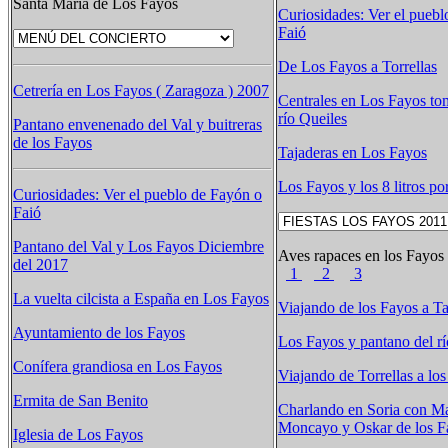
Santa María de Los Fayos
Curiosidades: Ver el pueb
Faió
De Los Fayos a Torrellas
Cetrería en Los Fayos ( Zaragoza ) 2007
Centrales en Los Fayos to
río Queiles
Pantano envenenado del Val y buitreras
de los Fayos
Tajaderas en Los Fayos
Los Fayos y los 8 litros p
Curiosidades: Ver el pueblo de Fayón o
Faió
Pantano del Val y Los Fayos Diciembre
Aves rapaces en los Fayo
del 2017
1
2
3
La vuelta cilcista a España en Los Fayos
Viajando de los Fayos a T
Ayuntamiento de los Fayos
Los Fayos y pantano del rí
Conífera grandiosa en Los Fayos
Viajando de Torrellas a lo
Ermita de San Benito
Charlando en Soria con Ma
Moncayo y Oskar de los F
Iglesia de Los Fayos