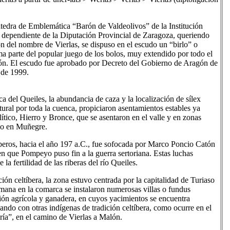
tedra de Emblemática “Barón de Valdeolivos” de la Institución
 dependiente de la Diputación Provincial de Zaragoza, queriendo
n del nombre de Vierlas, se dispuso en el escudo un “birlo” o
ma parte del popular juego de los bolos, muy extendido por todo el
ón. El escudo fue aprobado por Decreto del Gobierno de Aragón de
 de 1999.
ca del Queiles, la abundancia de caza y la localización de sílex
tural por toda la cuenca, propiciaron asentamientos estables ya
ítico, Hierro y Bronce, que se asentaron en el valle y en zonas
mo en Muñegre.
íberos, hacia el año 197 a.C., fue sofocada por Marco Poncio Catón
en que Pompeyo puso fin a la guerra sertoriana. Estas luchas
 la fertilidad de las riberas del río Queiles.
ación celtíbera, la zona estuvo centrada por la capitalidad de Turiaso
omana en la comarca se instalaron numerosas villas o fundus
ión agrícola y ganadera, en cuyos yacimientos se encuentra
rnando con otras indígenas de tradición celtíbera, como ocurre en el
ría”, en el camino de Vierlas a Malón.