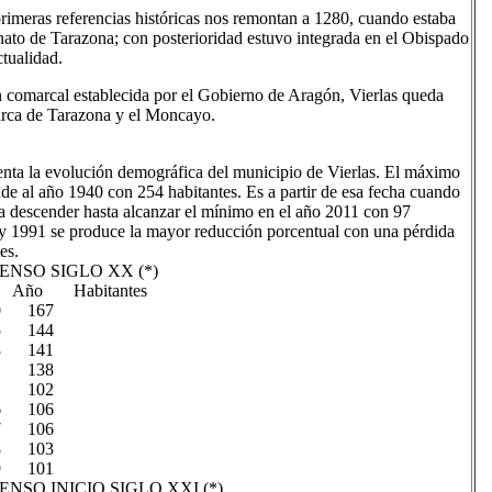
primeras referencias históricas nos remontan a 1280, cuando estaba
nato de Tarazona; con posterioridad estuvo integrada en el Obispado
ctualidad.
 comarcal establecida por el Gobierno de Aragón, Vierlas queda
rca de Tarazona y el Moncayo.
enta la evolución demográfica del municipio de Vierlas. El máximo
de al año 1940 con 254 habitantes. Es a partir de esa fecha cuando
a descender hasta alcanzar el mínimo en el año 2011 con 97
 y 1991 se produce la mayor reducción porcentual con una pérdida
es.
NSO SIGLO XX (*)
Año Habitantes
0 167
5 144
8 141
1 138
1 102
6 106
7 106
8 103
9 101
NSO INICIO SIGLO XXI (*)