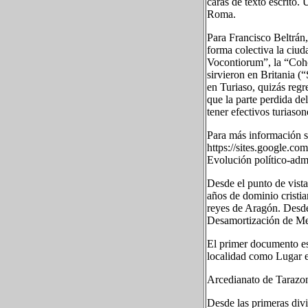
caras de texto escrito.
Roma.
Para Francisco Beltrán,
forma colectiva la ciud
Vocontiorum”, la “Coh
sirvieron en Britania
en Turiaso, quizás regr
que la parte perdida d
tener efectivos turiaso
Para más información so
https://sites.google.com/
Evolución político-admi
Desde el punto de vista 
años de dominio cristia
reyes de Aragón. Desde
Desamortización de Men
El primer documento esc
localidad como Lugar 
Arcedianato de Tarazona
Desde las primeras divi