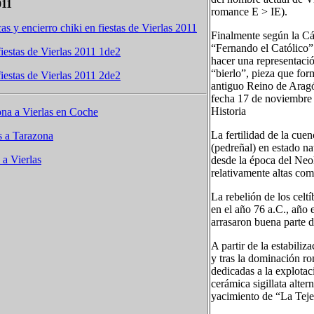
011
romance E > IE).
as y encierro chiki en fiestas de Vierlas 2011
Finalmente según la Cá
“Fernando el Católico”
iestas de Vierlas 2011 1de2
hacer una representació
“bierlo”, pieza que for
iestas de Vierlas 2011 2de2
antiguo Reino de Arag
fecha 17 de noviembre
Historia
na a Vierlas en Coche
La fertilidad de la cuen
s a Tarazona
(pedreñal) en estado na
a Vierlas
desde la época del Neol
relativamente altas co
La rebelión de los celt
en el año 76 a.C., año 
arrasaron buena parte de
A partir de la estabiliz
y tras la dominación r
dedicadas a la explotac
cerámica sigillata alte
yacimiento de “La Teje