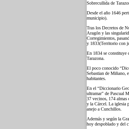
Sobrecullida de Tarazon
Desde el año 1646 pert
municipio).
Tras los Decretos de Nu
Aragón y las singularid
Corregimientos, pasand
y 1833(Territorio con ju
En 1834 se constituye 
Tarazona.
El poco conocido “Dicc
Sebastian de Miñano, e
habitantes.
En el “Diccionario Geo
ultramar" de Pascual M
37 vecinos, 174 almas o
y la Cárcel. La iglesia
anejo a Cunchillos.
Además y según la Gran
hoy despoblado y del c