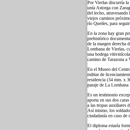
Por Vierlas discurría 
unía Astorga con Zarago
del lecho, atravesando 
viejos caminos próximos
río Queiles, para segui
En la zona hay gran pr
prehistórico documenta
de la margen derecha d
Lombana de Vierlas, cuy
una bodega vitivinícola
camino de Tarazona a V
En el Museo del Centro
militar de licenciamien
residencia (34 mm. x 3
paraje de La Lombana d
Es un testimonio excep
aporta en sus dos caras
a las tropas auxiliares
Así mismo, los soldado
ciudadanía en caso de n
El diploma estaría form