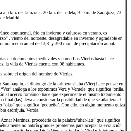
ada a 5 km. de Tarazona, 20 km. de Tudela, 91 km. de Zaragoza, 73
 de Madrid.
áneo continental, frío en invierno y caluroso en verano, es
erzo" , viento del noroeste, desagradable en invierno y agradable en
atura media anual de 13,8º y 390 m.m. de precipitación anual.
as en documentos medievales y como Las Vierlas hasta hace
s, la villa de Vierlas cuenta con 98 habitantes.
s sobre el origen del nombre de Vierlas.
Sanjoaquin, el diptongo de la primera sílaba (Vier) hace pensar en
l “Ver” análoga a los topónimos Vera y Veruela, que significa ‘orilla,
ión al acervo románico hace que experimente el mismo tratamiento
ba final (las) lleva a considerar la posibilidad de que se añadiera al
jo “olas” que significa ‘pequeño’. Con ello, en algún momento quizá
bra esdrújula, Verola.
Aznar Martínez, procedería de la palabra“uher-lats” que significa
néticamente no habría grandes problemas para aceptar la evolución
erlas a partir de uher-lats > Werlas > Verlas > Vierlas (diptongación