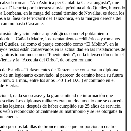
la calzada romana “Ab Asturica per Cantabria Caesaraugusta”, que
za. Discurría por la terraza aluvial próxima al río Queiles, huyendo
la Lombana, en la muga del actual término de Novallas, es decir, los
 a la línea de ferrocarril del Tarazonica, en la margen derecha del
r camino hasta Cascante.
ofusión de yacimientos arqueológicos como el poblamiento
do de la Cañada Madre, los asentamientos celtibéricos y romanos
el Queiles, así como el paraje conocido como “El Molino”, en la
os restos están conservados en la actualidad en las instalaciones de
 y otros topónimos como “Puentepiedra”, en la intersección entre el
ierlas y la “Acequia del Orbo”, de origen romano.
 de Estudios Turiasonentes de Tarazona se conserva un diploma
to de un legionario extraviado, al parecer, de camino hacia su futura
6 mm. x 1 mm., entre los años 140-154 D.C.) encontrado en el
e Vierlas.
cional, dada su escasez y la gran cantidad de información que
 escritas. Los diplomas militares eran un documento que se concedía
 de las legiones, después de haber cumplido sus 25 años de servicio.
s veían reconocido oficialmente su matrimonio y se les otorgaba la
o tenerla.
ado por dos tablillas de bronce unidas que proporcionan cuatro