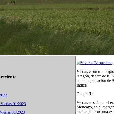
Vierlas es un municip
Aragón, dentro de la 
reciente
con una población de 9
Índice
Geografía
/2023
Vierlas se sitúa en el 
 Vierlas 01/2023
Moncayo, en el margen 
municipal tiene una ext
 Vierlas 01/2023