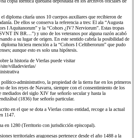
 Una copia idéntica quedaba depositada en los archivos oficiales de
 el diploma citaría unos 10 cuerpos auxiliares que recibieron de
adanía. De ellos se conserva la referencia a tres: El ala “Augusta
ors I Aquitanorum” y la “Cohors ¿IV? Nerviorum”. Estas tropas
 (“SVNT IN BR…”) y uno de los veteranos por alguna razón acabó
esando a su lugar de origen. En este sentido cabría la posibilidad de
el diploma hiciera mención a la “Cohors I Celtiberorum” que pudo
nenses; aunque esto es solo una hipótesis.
bre la historia de Vierlas puede visitar
site/villadevierlas/
nistrativa
político-administrativo, la propiedad de la tierra fue en los primeros
no de los reyes de Navarra, siempre con el consentimiento de los
 mediados del siglo XIV fue señorío secular y hasta la
dizábal (1836) fue señorío particular.
rito en el que se dota a Vierlas como entidad, recoge a la actual
en 1147.
 en 1280 (Territorio con jurisdicción episcopal).
siones territoriales aragonesas pertenece desde el año 1488 a la