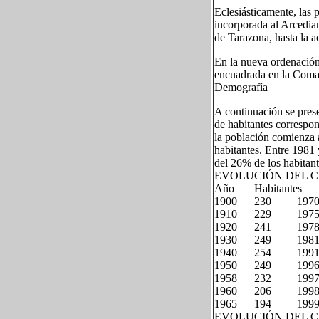
Eclesiásticamente, las 
incorporada al Arcedia
de Tarazona, hasta la a
En la nueva ordenación
encuadrada en la Coma
Demografía
A continuación se pres
de habitantes correspon
la población comienza 
habitantes. Entre 1981
del 26% de los habitant
EVOLUCIÓN DEL CE
Año Habitantes 
1900 230 197
1910 229 197
1920 241 197
1930 249 198
1940 254 199
1950 249 199
1958 232 199
1960 206 199
1965 194 199
EVOLUCIÓN DEL CE