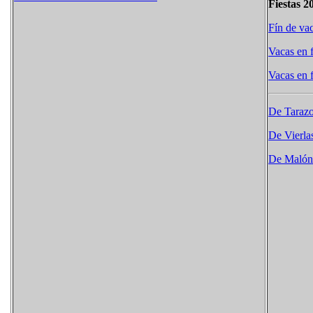
Fiestas 2
Fín de vac
Vacas en f
Vacas en f
De Tarazo
De Vierla
De Malón 