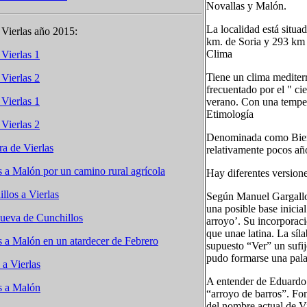
Novallas y Malón.
La localidad está situ
 Vierlas año 2015:
km. de Soria y 293 km
Clima
 Vierlas 1
Tiene un clima mediterr
 Vierlas 2
frecuentado por el " ci
 Vierlas 1
verano. Con una temper
Etimología
 Vierlas 2
Denominada como Bierl
a de Vierlas
relativamente pocos año
s a Malón por un camino rural agrícola
Hay diferentes versione
llos a Vierlas
Según Manuel Gargallo 
una posible base inicia
nueva de Cunchillos
arroyo’. Su incorporac
que unae latina. La síla
s a Malón en un atardecer de Febrero
supuesto “Ver” un sufi
pudo formarse una pala
a Vierlas
A entender de Eduardo 
s a Malón
“arroyo de barros”. Fo
del nombre actual de Vi