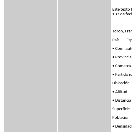
Este texto 
137 de fech
Idron, Fra
País Esp
• Com. 
• Provinc
• Comarc
• Partid
Ubicación
• Altit
• Distan
Superfic
Població
• Densid