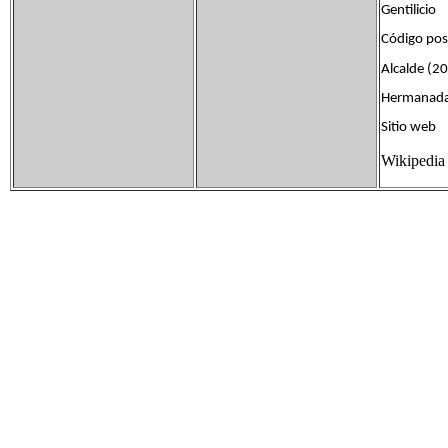
Gentilici
Código po
Alcalde (2
Hermanad
Sitio we
Wikipedia