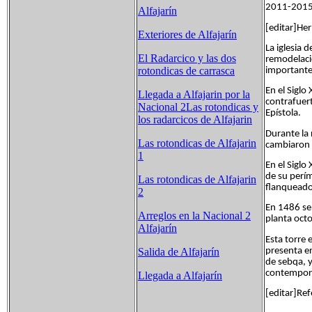
2011-20
Alfajarín
[editar]H
Exteriores de Alfajarín
La iglesia 
El Radarcico y las dos
remodelació
rotondicas de carrasca
importante
En el Siglo
Llegada a Alfajarin por la
contrafuer
Nacional 2
Las rotondicas y
Epístola.
los radarcicos de Alfajarin
Durante la 
Las rotondicas de Alfajarin
cambiaron 
1
En el Siglo
de su perí
Las rotondicas de Alfajarin
flanqueado 
2
En 1486 se
Arreglos en la Nacional 2
planta octo
Alfajarín
Esta torre e
presenta en
Salida de Alfajarín
de sebqa, y
contempor
Llegada a Alfajarín
[editar]Ref