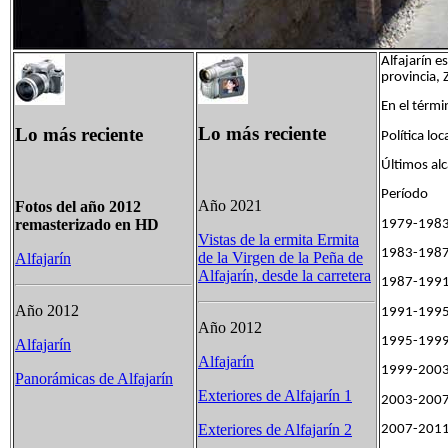
Alfajarín e
provincia,
En el térmi
Lo más reciente
Lo más reciente
Política loc
Últimos alc
Período 
Año 2021
Fotos del año 2012
remasterizado en HD
197
Vistas de la ermita Ermita
198
de la Virgen de la Peña de
Alfajarín
Alfajarín, desde la carretera
198
Año 2012
199
Año 2012
199
Alfajarín
Alfajarín
199
Panorámicas de Alfajarín
Exteriores de Alfajarín 1
200
Exteriores de Alfajarín 2
200