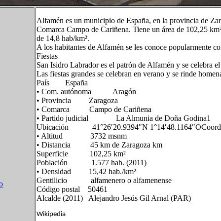
Alfamén es un municipio de España, en la provincia de Z
Comarca Campo de Cariñena. Tiene un área de 102,25 km² 
de 14,8 hab/km².
A los habitantes de Alfamén se les conoce popularmente c
Fiestas
San Isidro Labrador es el patrón de Alfamén y se celebra e
Las fiestas grandes se celebran en verano y se rinde homen
País España
• Com. autónoma Aragón
• Provincia Zaragoza
• Comarca Campo de Cariñena
• Partido judicial La Almunia de Doña Godina1
Ubicación 41°26′20.9394″N 1°14′48.1164″OCoordena
• Altitud 3732 msnm
• Distancia 45 km de Zaragoza km
Superficie 102,25 km²
Población 1.577 hab. (2011)
• Densidad 15,42 hab./km²
Gentilicio alfamenero o alfamenense
o
Código postal 50461
Alcalde (2011) Alejandro Jesús Gil Arnal (PAR)
Wikipedia