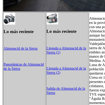
Almonacid 
en la prov
con una po
Lo más reciente
Lo más reciente
Almonacid 
aunque hay
monasterio
Valdejalón
sierra de A
Llegada a Almonacid de la
Almonacid de la Sierra
embites ar
Sierra (1)
manos de l
Medina. A 
Panorámicas de Almonacid
Luna de Al
Llegada a Almonacid de la
de la Sierra
población 
Sierra (2)
quedaron c
Urrea en 1
presentes 
cristianos
Salida de Almonacid de la
fueron exp
Sierra
TVE espera
"Águila Ro
momentos, 