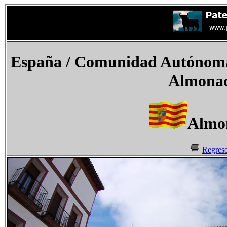
España / Comunidad Autónoma 
Almonaci
Almon
Regres