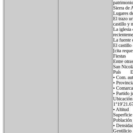
patrimonio
Sierra de 
Lugares de
El trazo ur
castillo y
La iglesia
recienteme
La fuente 
El castill
[cita reque
Fiestas
Entre otra
San Nicolá
País Es
• Com. 
• Provin
• Comar
• Partid
Ubicació
1°19′21.6
• Alti
Superfi
Poblaci
• Densid
Gentili