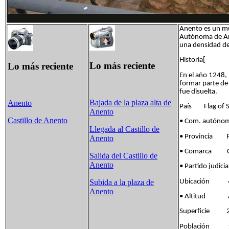
Anento es un mu
Autónoma de Ara
una densidad d
Historia[
Lo más reciente
Lo más reciente
En el año 1248, 
formar parte de
fue disuelta.
Bajada de la plaza alta de
Anento
País Flag of S
Anento
Castillo de Anento
• Com. autóno
Llegada al Castillo de
• Provincia Fla
Anento
• Comarca Ca
Salida del Castillo de
Anento
• Partido jud
Ubicación 41°
Subida a la plaza de
Anento
• Altitud 7
Superficie 2
Población 10