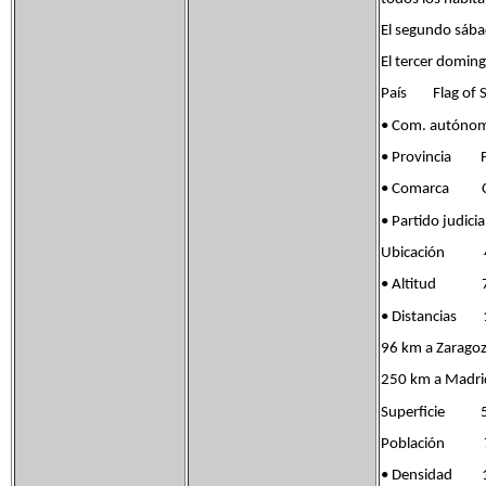
El segundo sába
El tercer doming
País Flag of S
• Com. autóno
• Provincia Fla
• Comarca Co
• Partido jud
Ubicación 41°
• Altitud 7
• Distancias 1
96 km a Zarago
250 km a Madri
Superficie 5
Población 78
• Densidad 1