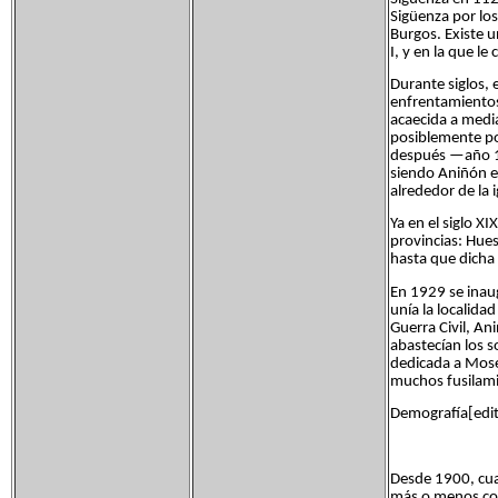
Sigüenza por los
Burgos. Existe u
I, y en la que l
Durante siglos, e
enfrentamientos
acaecida a medi
posiblemente po
después —año 14
siendo Aniñón el
alrededor de la 
Ya en el siglo XI
provincias: Hue
hasta que dicha
En 1929 se inau
unía la localidad
Guerra Civil, An
abastecían los s
dedicada a Mosen
muchos fusilam
Demografía[edita
Desde 1900, cua
más o menos con