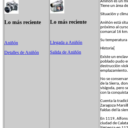
Aniñón es un mu
Tiene un área d
Situación y clim
Lo más reciente
Lo más reciente
Aniñón está situ
próximo al curso
comarcal 16 km.
Su temperatura 
Llegada a Aniñón
Aniñón
Historia[
Salida de Aniñón
Detalles de Aniñón
Existe un enclav
poblado pudo est
destrucción viol
emplazamiento. E
No se conservan 
de la Sierra, d
visigoda, pero s
con la conquista
Cuenta la tradic
Zaragoza Marsill
faldas del la si
En 1119, Alfonso
ciudad de Calat
Sigüenza en 1122