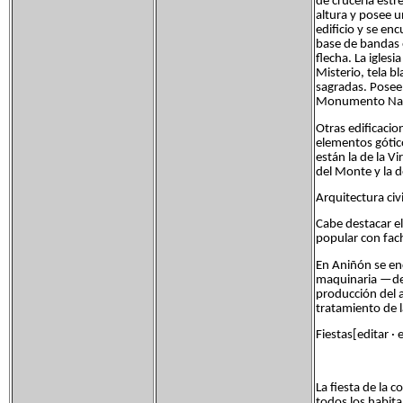
de crucería estr
altura y posee u
edificio y se enc
base de bandas e
flecha. La iglesi
Misterio, tela 
sagradas. Posee 
Monumento Nac
Otras edificacio
elementos gótico
están la de la V
del Monte y la d
Arquitectura civi
Cabe destacar el
popular con fach
En Aniñón se en
maquinaria —de 
producción del ac
tratamiento de l
Fiestas[editar · 
La fiesta de la 
todos los habita