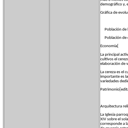
demográfico y, 
Gráfica de evol
Población de he
Población de de
Economía[
La principal act
cultivos el cerez
elaboración de 
La cereza es el c
importante es l
variedades dedic
Patrimonio[edita
Arquitectura reli
La Iglesia parro
XIV sobre el sol
corresponde a l