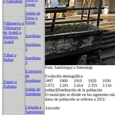
o Satrustegi
Errotz
Salida de
Erroz o
Errotz
Villanueva o
Villanueva
de Arakil o
Izurdiaga
Hiriberri-
Arakil
Izurdiaga
2
Yábar o
Izurdiaga
Ihabar
3
Foto: Satrústegui o Satrustegi
Exteriores
de
Evolución demográfica
Izurdiaga
1897 1900 1910 1920 1930
Zuazu o
2.072 2.201 2.414 2.355 2.11
Zuhatzu
Salida de
[editar]Distribución de la población
Izurdiaga
El municipio se divide en los siguientes nú
datos de población se refieren a 2011:
Llegada a
Aizcorbe
Satrústegui