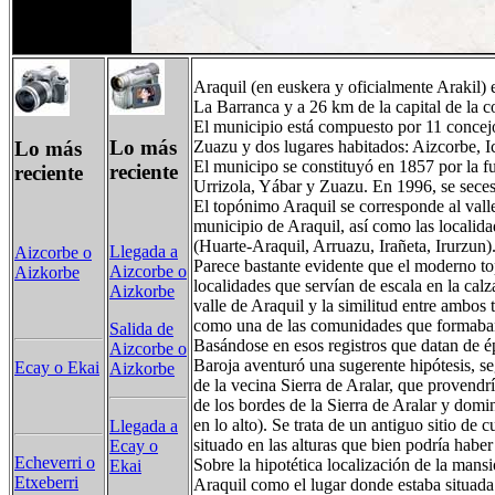
Araquil (en euskera y oficialmente Arakil)
La Barranca y a 26 km de la capital de la
El municipio está compuesto por 11 concejos
Lo más
Lo más
Zuazu y dos lugares habitados: Aizcorbe, I
El municipo se constituyó en 1857 por la fu
reciente
reciente
Urrizola, Yábar y Zuazu. En 1996, se sece
El topónimo Araquil se corresponde al vall
municipio de Araquil, así como las localid
(Huarte-Araquil, Arruazu, Irañeta, Irurzun)
Llegada a
Aizcorbe o
Parece bastante evidente que el moderno to
Aizcorbe o
Aizkorbe
localidades que servían de escala en la ca
Aizkorbe
valle de Araquil y la similitud entre ambos 
como una de las comunidades que formaban 
Salida de
Basándose en esos registros que datan de ép
Aizcorbe o
Baroja aventuró una sugerente hipótesis, seg
Ecay o Ekai
Aizkorbe
de la vecina Sierra de Aralar, que provendrí
de los bordes de la Sierra de Aralar y dom
en lo alto). Se trata de un antiguo sitio de
Llegada a
situado en las alturas que bien podría haber
Ecay o
Echeverri o
Sobre la hipotética localización de la mans
Ekai
Etxeberri
Araquil como el lugar donde estaba situada