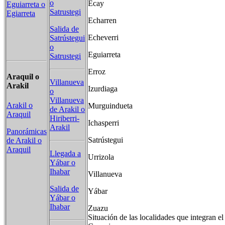
o
Ecay
Eguiarreta o
Satrustegi
Egiarreta
Echarren
Salida de
Echeverri
Satrústegui
o
Eguiarreta
Satrustegi
Erroz
Araquil o
Villanueva
Arakil
Izurdiaga
o
Villanueva
Arakil o
Murguindueta
de Arakil o
Araquil
Hiriberri-
Ichasperri
Arakil
Panorámicas
Satrústegui
de Arakil o
Araquil
Llegada a
Urrizola
Yábar o
Ihabar
Villanueva
Salida de
Yábar
Yábar o
Ihabar
Zuazu
Situación de las localidades que integran e