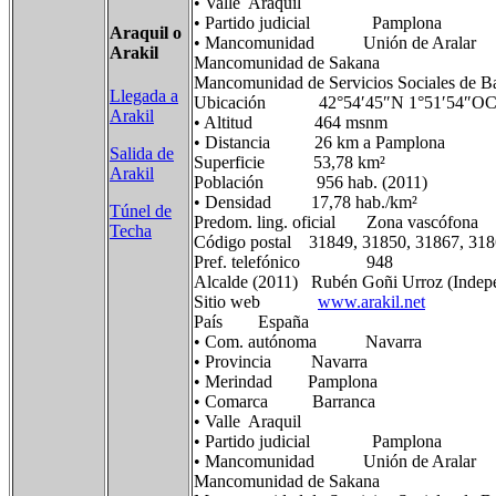
• Valle Araquil
• Partido judicial Pamplona
Araquil o
• Mancomunidad Unión de Aralar
Arakil
Mancomunidad de Sakana
Mancomunidad de Servicios Sociales de Ba
Llegada a
Ubicación 42°54′45″N 1°51′54″OCoor
Arakil
• Altitud 464 msnm
• Distancia 26 km a Pamplona
Salida de
Superficie 53,78 km²
Arakil
Población 956 hab. (2011)
• Densidad 17,78 hab./km²
Túnel de
Predom. ling. oficial Zona vascófona
Techa
Código postal 31849, 31850, 31867, 31
Pref. telefónico 948
Alcalde (2011) Rubén Goñi Urroz (Indepe
Sitio web
www.arakil.net
País España
• Com. autónoma Navarra
• Provincia Navarra
• Merindad Pamplona
• Comarca Barranca
• Valle Araquil
• Partido judicial Pamplona
• Mancomunidad Unión de Aralar
Mancomunidad de Sakana