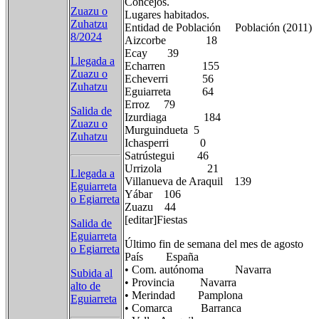
Concejos.
Zuazu o
Lugares habitados.
Zuhatzu
Entidad de Población Población (2011)
8/2024
Aizcorbe 18
Ecay 39
Llegada a
Echarren 155
Zuazu o
Echeverri 56
Zuhatzu
Eguiarreta 64
Erroz 79
Salida de
Izurdiaga 184
Zuazu o
Murguindueta 5
Zuhatzu
Ichasperri 0
Satrústegui 46
Urrizola 21
Llegada a
Villanueva de Araquil 139
Eguiarreta
Yábar 106
o Egiarreta
Zuazu 44
[editar]Fiestas
Salida de
Eguiarreta
Último fin de semana del mes de agosto
o Egiarreta
País España
• Com. autónoma Navarra
Subida al
• Provincia Navarra
alto de
• Merindad Pamplona
Eguiarreta
• Comarca Barranca