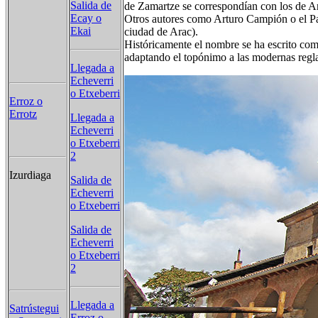
Salida de
de Zamartze se correspondían con los de Ar
Ecay o
Otros autores como Arturo Campión o el Pad
Ekai
ciudad de Arac).
Históricamente el nombre se ha escrito como
adaptando el topónimo a las modernas reglas
Llegada a
Echeverri
o Etxeberri
Erroz o
Errotz
Llegada a
Echeverri
o Etxeberri
2
Izurdiaga
Salida de
Echeverri
o Etxeberri
Salida de
Echeverri
o Etxeberri
2
Llegada a
Satrústegui
Erroz o