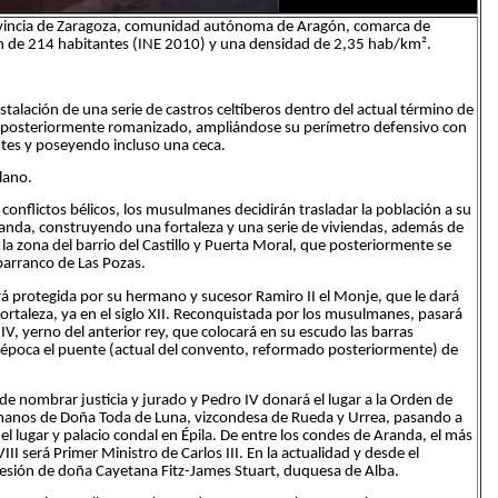
ovincia de Zaragoza, comunidad autónoma de Aragón, comarca de
n de 214 habitantes (INE 2010) y una densidad de 2,35 hab/km².
nstalación de una serie de castros celtíberos dentro del actual término de
rá posteriormente romanizado, ampliándose su perímetro defensivo con
tes y poseyendo incluso una ceca.
llano.
conflictos bélicos, los musulmanes decidirán trasladar la población a su
randa, construyendo una fortaleza y una serie de viviendas, además de
 zona del barrio del Castillo y Puerta Moral, que posteriormente se
barranco de Las Pozas.
rá protegida por su hermano y sucesor Ramiro II el Monje, que le dará
ortaleza, ya en el siglo XII. Reconquistada por los musulmanes, pasará
, yerno del anterior rey, que colocará en su escudo las barras
 época el puente (actual del convento, reformado posteriormente) de
 de nombrar justicia y jurado y Pedro IV donará el lugar a la Orden de
 manos de Doña Toda de Luna, vizcondesa de Rueda y Urrea, pasando a
l lugar y palacio condal en Épila. De entre los condes de Aranda, el más
I será Primer Ministro de Carlos III. En la actualidad y desde el
esión de doña Cayetana Fitz-James Stuart, duquesa de Alba.