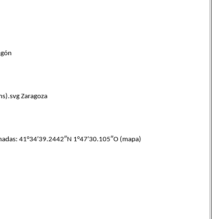
agón
ms).svg Zaragoza
das: 41°34′39.2442″N 1°47′30.105″O (mapa)