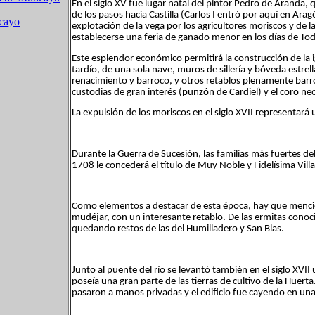
En el siglo XV fue lugar natal del pintor Pedro de Aranda,
de los pasos hacia Castilla (Carlos I entró por aquí en Ar
cayo
explotación de la vega por los agricultores moriscos y de
establecerse una feria de ganado menor en los días de Tod
Este esplendor económico permitirá la construcción de la ig
tardío, de una sola nave, muros de sillería y bóveda estrel
renacimiento y barroco, y otros retablos plenamente barr
custodias de gran interés (punzón de Cardiel) y el coro neo
La expulsión de los moriscos en el siglo XVII representará
Durante la Guerra de Sucesión, las familias más fuertes de
1708 le concederá el título de Muy Noble y Fidelísima Vill
Como elementos a destacar de esta época, hay que mencio
mudéjar, con un interesante retablo. De las ermitas conoc
quedando restos de las del Humilladero y San Blas.
Junto al puente del río se levantó también en el siglo XV
poseía una gran parte de las tierras de cultivo de la Huert
pasaron a manos privadas y el edificio fue cayendo en una 