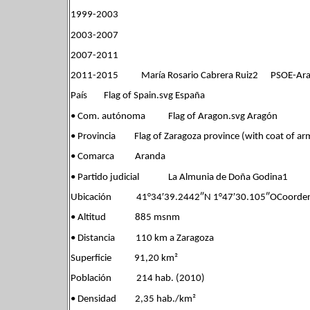
1999-2003
2003-2007
2007-2011
2011-2015 María Rosario Cabrera Ruiz2 PSOE-Ar
País Flag of Spain.svg España
• Com. autónoma Flag of Aragon.svg Aragón
• Provincia Flag of Zaragoza province (with coat of ar
• Comarca Aranda
• Partido judicial La Almunia de Doña Godina1
Ubicación 41°34′39.2442″N 1°47′30.105″OCoordena
• Altitud 885 msnm
• Distancia 110 km a Zaragoza
Superficie 91,20 km²
Población 214 hab. (2010)
• Densidad 2,35 hab./km²