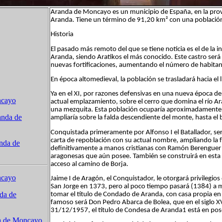
Aranda de Moncayo es un municipio de España, en la pr
Aranda. Tiene un término de 91,20 km² con una població
Historia
El pasado más remoto del que se tiene noticia es el de la i
Aranda, siendo Aratikos el más conocido. Este castro se
nuevas fortificaciones, aumentando el número de habitan
En época altomedieval, la población se trasladará hacia el 
Ya en el XI, por razones defensivas en una nueva época de 
ncayo
actual emplazamiento, sobre el cerro que domina el río A
una mezquita. Esta población ocuparía aproximadamente la
anda de
ampliaría sobre la falda descendiente del monte, hasta el 
Conquistada primeramente por Alfonso I el Batallador, se
carta de repoblación con su actual nombre, ampliando la f
anda de
definitivamente a manos cristianas con Ramón Berenguer IV
aragonesas que aún posee. También se construirá en esta
acceso al camino de Borja.
ncayo
Jaime I de Aragón, el Conquistador, le otorgará privilegios
San Jorge en 1373, pero al poco tiempo pasará (1384) a
da de
tomar el título de Condado de Aranda, con casa propia en e
famoso será Don Pedro Abarca de Bolea, que en el siglo XVII
31/12/1957, el título de Condesa de Aranda1 está en pos
da de Moncayo