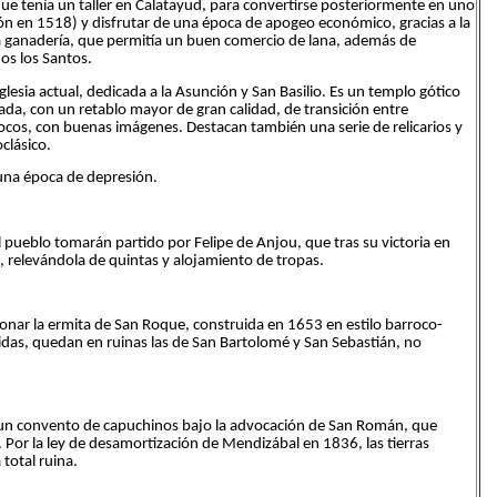
 que tenía un taller en Calatayud, para convertirse posteriormente en uno
agón en 1518) y disfrutar de una época de apogeo económico, gracias a la
 la ganadería, que permitía un buen comercio de lana, además de
os los Santos.
lesia actual, dedicada a la Asunción y San Basilio. Es un templo gótico
lada, con un retablo mayor de gran calidad, de transición entre
ocos, con buenas imágenes. Destacan también una serie de relicarios y
clásico.
 una época de depresión.
l pueblo tomarán partido por Felipe de Anjou, que tras su victoria en
a, relevándola de quintas y alojamiento de tropas.
nar la ermita de San Roque, construida en 1653 en estilo barroco-
idas, quedan en ruinas las de San Bartolomé y San Sebastián, no
II un convento de capuchinos bajo la advocación de San Román, que
a. Por la ley de desamortización de Mendizábal en 1836, las tierras
total ruina.