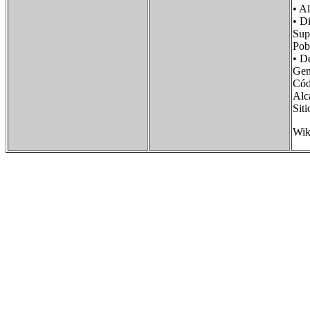
• 
• D
Sup
Pob
• D
Gen
Có
Alc
Sit
Wik