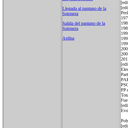
[ed
[edi
Llegada al pantano de la
Pe
Sotonera
1
1
Salida del pantano de la
1
Sotonera
1
Ardisa
1
1
2
20
2
[edi
Ele
Pa
P
P
P
T
Fue
[ed
Evo
19
P
[edi