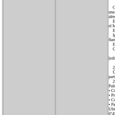
Cas
una
alre
Erm
el 
Erm
Igl
fla
Erm
Cru
[edi
22 
Últ
par
26 
Paí
• C
• P
• C
• P
Ubi
0°4