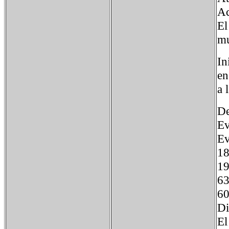
Ac
El
mu
In
en
a 
De
Ev
Ev
1
1
6
Di
El