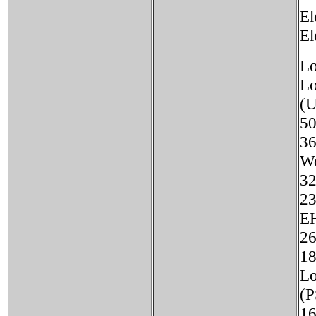
El
El
Lo
L
5
3
W
3
2
E
2
1
Lo
1