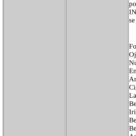
po
IN
se
Fo
Oj
Nú
En
A
C
La
B
Ir
Be
Be