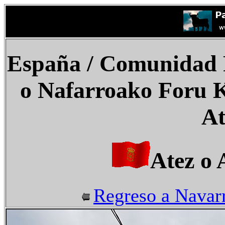
España
/ Comunidad F
o Nafarroako Foru K
At
Atez o 
Regreso a Navar