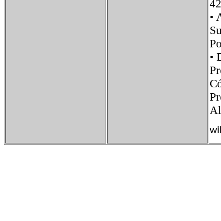
42
•
S
P
•
Pr
Có
P
Al
wi