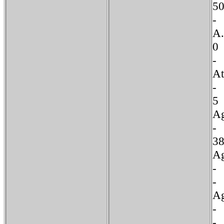
A
A
-
A
A
Ag