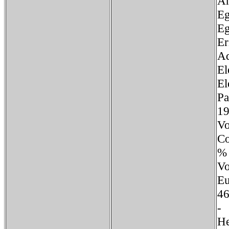
A
E
Eg
E
Ad
El
El
Pa
19
V
C
%
V
E
H