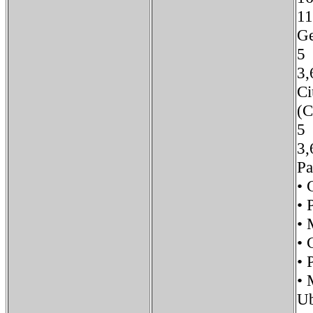
1
G
5
3
Ci
(
5
3
Pa
•
• 
•
•
•
•
U