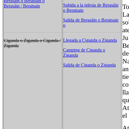
Berasáin o Beratsain o
Subida a la iglesia de Berasáin
To
Berasáin / Beratsain
o Beratsain
La
Salida de Berasáin o Beratsain
so
o
at
Ju
Llegada a Ciganda o Ziganda
Ciganda o Ziganda o Ciganda /
Be
Ziganda
Camping de Ciganda o
de
Ziganda
Na
Salida de Ciganda o Ziganda
an
ti
co
ll
qu
At
el
At