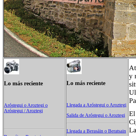
At
y 
Lo más reciente
Lo más reciente
si
Ul
Pa
Llegada a Aróstegui o Aroztegi
Aróstegui o Aroztegi o
Aróstegui / Aroztegi
El
Salida de Aróstegui o Aroztegi
Ci
La
Llegada a Berasáin o Beratsain