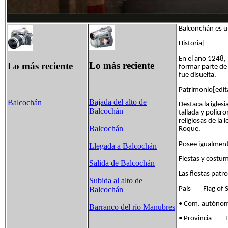
Balconchán es u
Historia[
En el año 1248, 
Lo más reciente
Lo más reciente
formar parte de
fue disuelta.
Patrimonio[edita
Bajada del alto de
Balcochán
Destaca la igles
Balcochán
tallada y policr
religiosas de la 
Balcochán
Roque.
Posee igualment
Llegada a Balcochán
Fiestas y costum
Salida de Balcochán
Las fiestas patr
Subida al alto de
País Flag of S
Balcochán
• Com. autóno
Barranco del río Manubres
• Provincia Fla