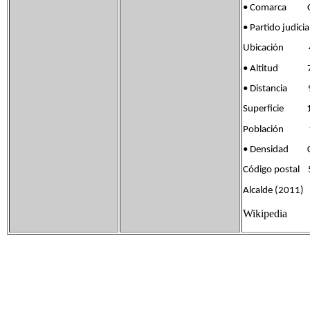
• Comarca Ca
• Partido jud
Ubicación 41°
• Altitud 7
• Distancia 9
Superficie 1
Población 14
• Densidad 0
Código postal
Alcalde (2011) 
Wikipedia