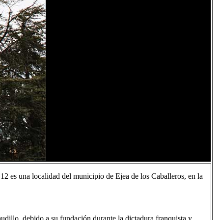
2​ es una localidad del municipio de Ejea de los Caballeros, en la
dillo, debido a su fundación durante la dictadura franquista y