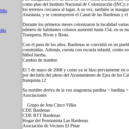
como plan del Instituto Nacional de Colonización (INC); e
los terrenos cercanos al lugar. A su vez, también se inau
illo
Anastasia, y se construyeron el Canal de las Bardenas y el
Durante los primeros meses colonizaron la localidad varias
número de habitantes colonos aumentó hasta 154, en su ma
illo
Tranquera, Rivas y Biota.
Con el paso de los años, Bardenas se convirtió en un puebl
construidas. Además, cuenta con escuela infantil, centro so
fútbol hierba.
Cambio de nombre
El 5 de mayo de 2008 y como ya se hizo previamente en otr
por decisión del pleno del Ayuntamiento de Ejea de los Caba
franquista.1​2​
Su nombre deriva de la voz aragonesa pardina > bardina > 
Asociaciones
Grupo de Jota Cinco Villas
CDE Bardenas
CDE BTT Bardenas
Hogar del Pensionista Las Bardenas
Asociación de Vecinos El Pinar