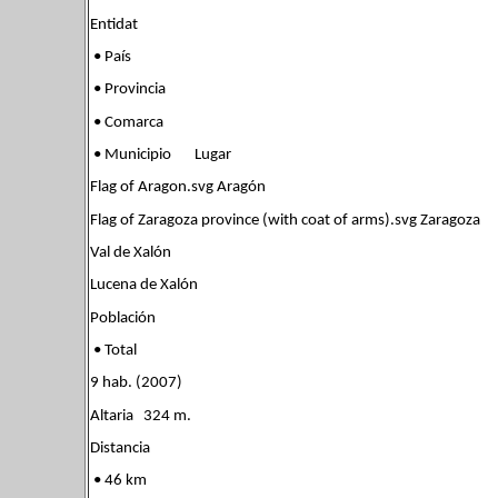
Entidat
• País
• Provincia
• Comarca
• Municipio Lugar
Flag of Aragon.svg Aragón
Flag of Zaragoza province (with coat of arms).svg Zaragoza
Val de Xalón
Lucena de Xalón
Población
• Total
9 hab. (2007)
Altaria 324 m.
Distancia
• 46 km