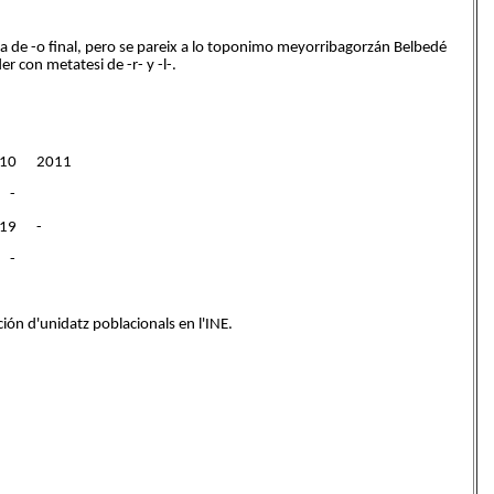
de -o final, pero se pareix a lo toponimo meyorribagorzán Belbedé
r con metatesi de -r- y -l-.
10 2011
-
19 -
-
ción d'unidatz poblacionals en l'INE.