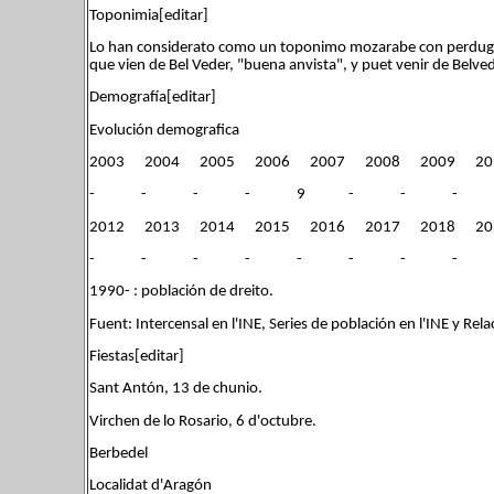
Toponimia[editar]
Lo han considerato como un toponimo mozarabe con perduga 
que vien de Bel Veder, "buena anvista", y puet venir de Belvede
Demografía[editar]
Evolución demografica
2003 2004 2005 2006 2007 2008 2009 20
- - - - 9 - - - 
2012 2013 2014 2015 2016 2017 2018 20
- - - - - - - - 
1990- : población de dreito.
Fuent: Intercensal en l'INE, Series de población en l'INE y Rela
Fiestas[editar]
Sant Antón, 13 de chunio.
Virchen de lo Rosario, 6 d'octubre.
Berbedel
Localidat d'Aragón