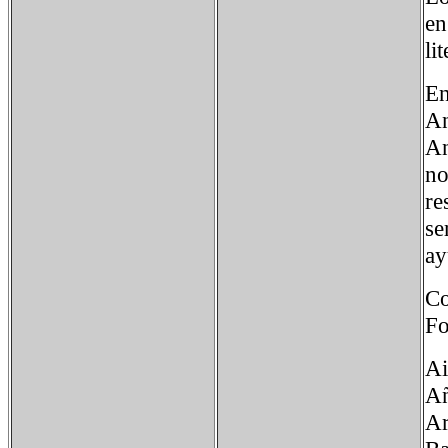
en
li
En
An
An
no
re
se
ay
Co
Fo
Ai
Añ
Ar