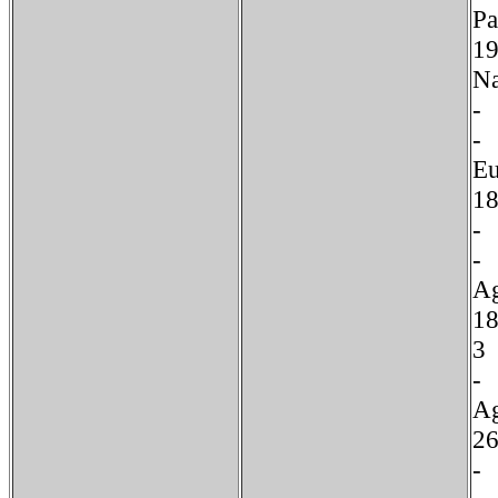
Pa
19
N
E
A
1
A