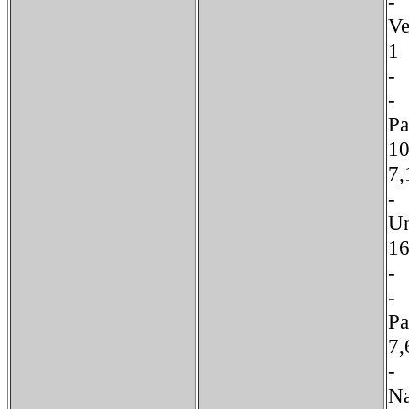
V
P
1
U
1
P
N