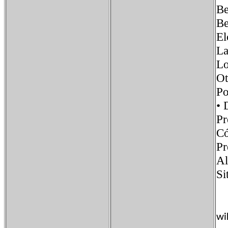
Be
Be
El
La
Lo
Ot
P
•
Pr
Có
P
Al
S
wi