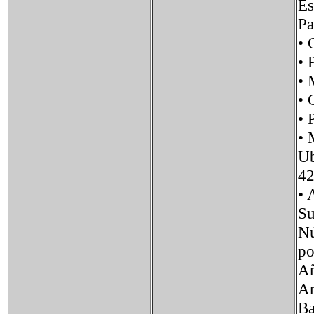
E
Pa
•
• 
•
•
•
•
U
42
•
S
Nú
p
Añ
Ar
Ba