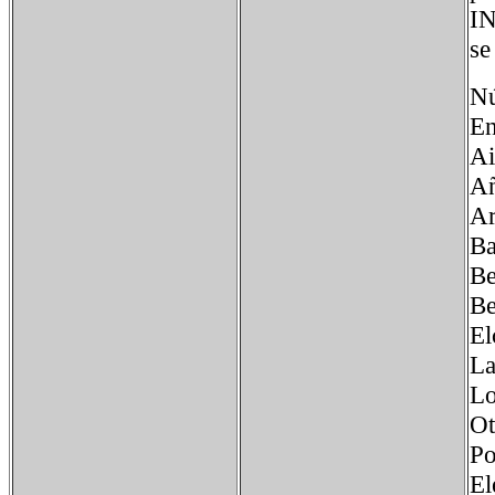
IN
se
Nú
En
Ai
A
A
B
B
B
El
L
L
Ot
Po
El