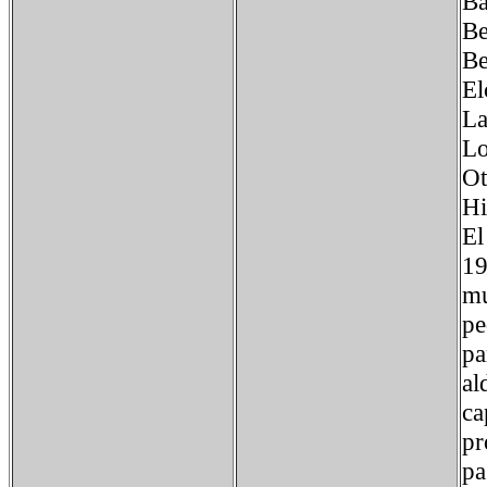
Ba
Be
Be
El
La
Lo
Ot
Hi
El
19
mu
pe
pa
al
ca
pr
pa