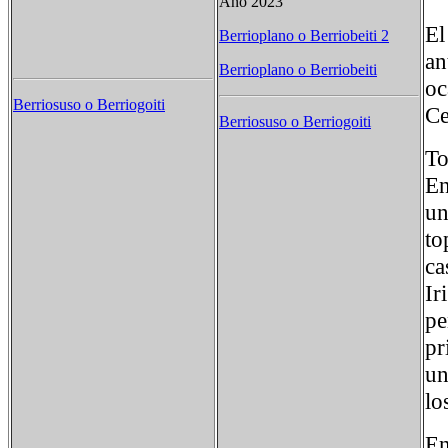
Año 2023
El
Berrioplano o Berriobeiti 2
an
Berrioplano o Berriobeiti
oc
Berriosuso o Berriogoiti
Ce
Berriosuso o Berriogoiti
T
En
un
to
ca
Ir
pe
pr
un
lo
En