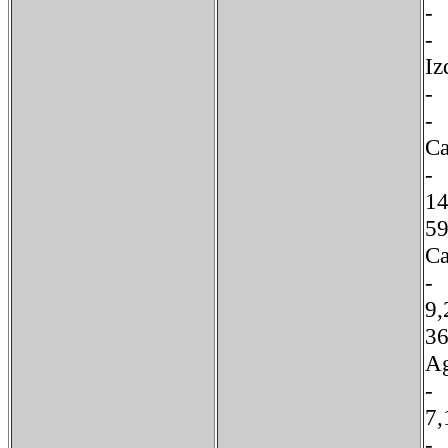
I
Ca
1
5
Ca
3
Ag