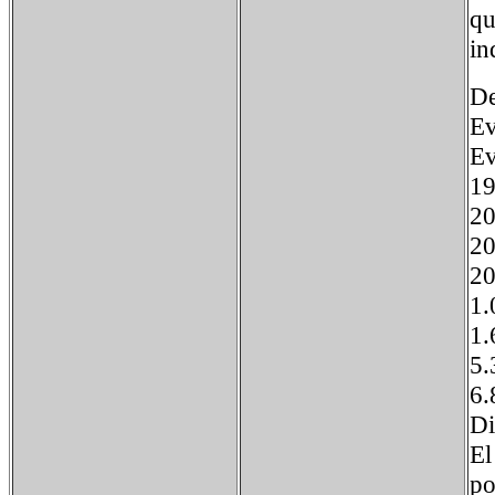
qu
in
De
Ev
Ev
1
2
2
2
1
1
5
6
Di
El
po