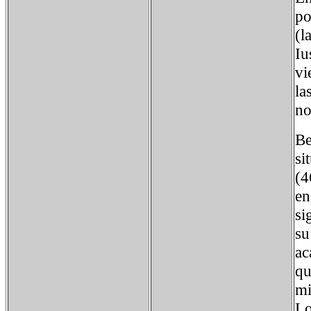
po
(l
Iu
vi
la
no
Be
si
(4
en
si
su
ac
qu
mi
Lo