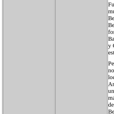
Fu
mu
Be
Be
fo
Ba
y 
es
Pe
no
lo
Ar
un
má
de
Be