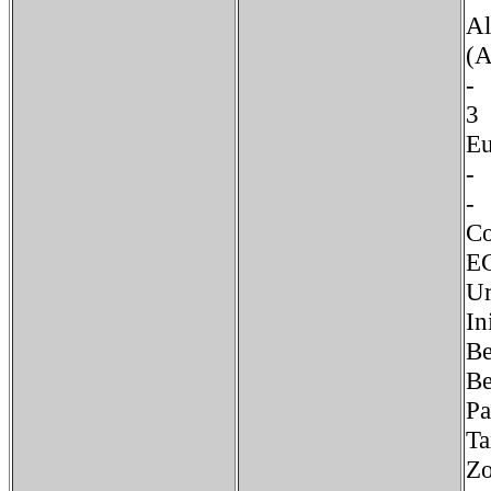
Al
E
Co
EG
U
I
B
Be
Pa
Ta
Zo