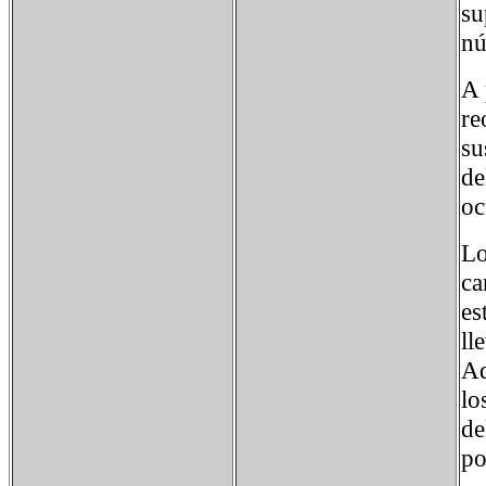
su
nú
A 
re
su
de
oc
Lo
ca
es
ll
Ad
lo
de
po