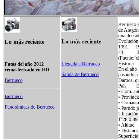
Berrueco 
de Aragón.
una densid
Lo más reciente
Lo más reciente
Evolución
1991 1
43 
(Fuente:[ci
Historia
Llegada a Berrueco
Fotos del año 2012
En el año 
remasterizado en HD
Salida de Berrueco
pasando a
Daroca, qu
Berrueco
País Es
• Com. 
Berrueco
• Provin
• Comar
Panorámicas de Berrueco
• Part
Ubicació
1°28′0.89
• Altit
• Distan
Superfi