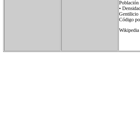
Poblaci
• Densid
Gentilic
Código p
Wikipedia