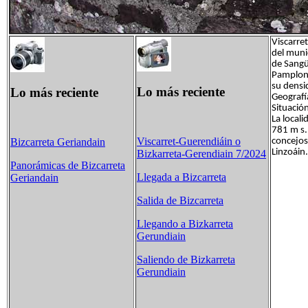
Viscarre
del muni
de Sangü
Pamplona
su densi
Lo más reciente
Lo más reciente
Geografía
Situació
La locali
781 m s. 
Viscarret-Guerendiáin o
concejos 
Bizcarreta Geriandain
Linzoáin.
Bizkarreta-Gerendiain 7/2024
Panorámicas de Bizcarreta
Llegada a Bizcarreta
Geriandain
Salida de Bizcarreta
Llegando a Bizkarreta
Gerundiain
Saliendo de Bizkarreta
Gerundiain