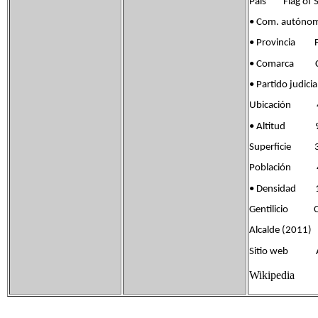
País Flag of S
• Com. autóno
• Provincia Fla
• Comarca Co
• Partido jud
Ubicación 41°
• Altitud 9
Superficie 3
Población 41
• Densidad 1
Gentilicio Ca
Alcalde (2011) 
Sitio web A
Wikipedia