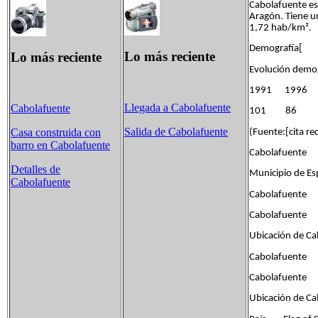
Cabolafuente es
Aragón. Tiene u
1,72 hab/km².
Demografía[
Lo más reciente
Lo más reciente
Evolución demog
1991 1996 
Llegada a Cabolafuente
Cabolafuente
101 86 
Salida de Cabolafuente
Casa construida con
(Fuente:[cita re
barro en Cabolafuente
Cabolafuente
Detalles de
Municipio de E
Cabolafuente
Cabolafuente
Cabolafuente
Ubicación de Ca
Cabolafuente
Cabolafuente
Ubicación de Ca