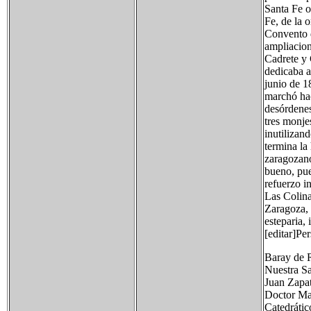
Santa Fe o
Fe, de la 
Convento d
ampliacion
Cadrete y 
dedicaba a
junio de 18
marchó hac
desórdenes
tres monje
inutilizan
termina la 
zaragozano
bueno, pue
refuerzo in
Las Colina
Zaragoza, 
esteparia,
[editar]Pe
Baray de 
Nuestra S
Juan Zapat
Doctor Ma
Catedrátic