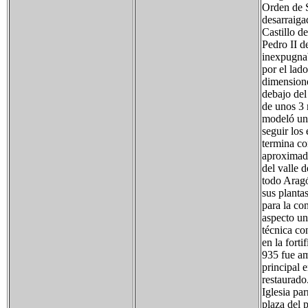
Orden de S
desarraiga
Castillo d
Pedro II d
inexpugnab
por el lad
dimensione
debajo del
de unos 3 
modeló un 
seguir los
termina co
aproximada
del valle 
todo Aragó
sus planta
para la co
aspecto uni
técnica co
en la fort
935 fue am
principal 
restaurado
Iglesia pa
plaza del 