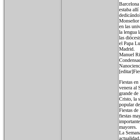
Barcelona 
estaba all
dedicándol
Monseñor P
en las uni
la lengua l
las dióces
el Papa Lu
Madrid.
Manuel Ric
Condensada
Nanocienc
[editar]Fie
Fiestas en
venera al 
grande de 
Cristo, la 
popular de
Fiestas de
fiestas ma
importante
mayores.
La Semana 
actualidad