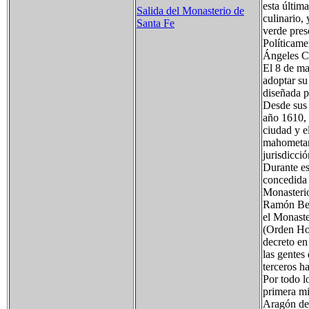
esta últim
Salida del Monasterio de
culinario,
Santa Fe
verde pres
Políticame
Ángeles Ca
El 8 de ma
adoptar su
diseñada p
Desde sus 
año 1610, 
ciudad y e
mahometano
jurisdicci
Durante es
concedida 
Monasterio
Ramón Bere
el Monaste
(Orden Hos
decreto en
las gentes
terceros h
Por todo l
primera mi
Aragón des