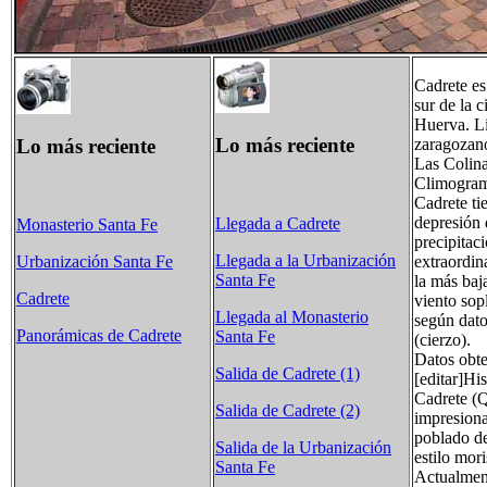
Cadrete es
sur de la 
Huerva. Li
Lo más reciente
Lo más reciente
zaragozano
Las Colina
Climogram
Cadrete ti
depresión 
Llegada a Cadrete
Monasterio Santa Fe
precipitac
Llegada a la Urbanización
extraordin
Urbanización Santa Fe
Santa Fe
la más baj
Cadrete
viento sop
Llegada al Monasterio
según dato
Panorámicas de Cadrete
Santa Fe
(cierzo).
Datos obt
Salida de Cadrete (1)
[editar]His
Cadrete (Q
Salida de Cadrete (2)
impresiona
poblado de
Salida de la Urbanización
estilo mor
Santa Fe
Actualment