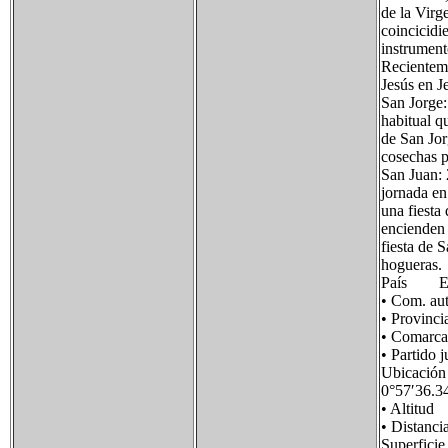
de la Virg
coincicidi
instrument
Recienteme
Jesús en J
San Jorge:
habitual q
de San Jor
cosechas p
San Juan: 2
jornada en
una fiesta
encienden 
fiesta de 
hogueras.
País Es
• Com. 
• Provin
• Comar
• Partid
Ubicació
0°57′36.3
• Alti
• Distan
Superfi