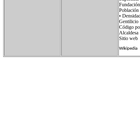
Fundaci
Població
• Densid
Gentilic
Código p
Alcaldes
Sitio w
Wikipedia