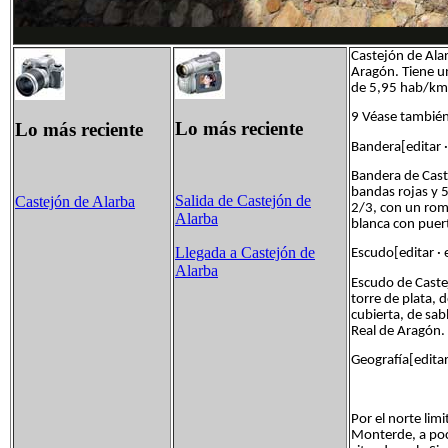
Castejón de Ala
Aragón. Tiene u
de 5,95 hab/km².
9 Véase tambié
Lo más reciente
Lo más reciente
Bandera[editar ·
Bandera de Cast
bandas rojas y 5
Salida de Castejón de
Castejón de Alarba
2/3, con un romb
Alarba
blanca con puer
Llegada a Castejón de
Escudo[editar · 
Alarba
Escudo de Castej
torre de plata,
cubierta, de sab
Real de Aragón. 
Geografía[editar
Por el norte lim
Monterde, a poc