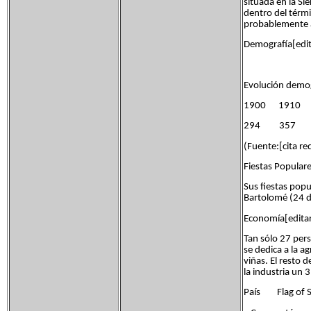
situada en la Si
dentro del térm
probablemente a
Demografía[edita
Evolución demog
1900 1910
294 357
(Fuente:[cita re
Fiestas Populare
Sus fiestas popu
Bartolomé (24 d
Economía[editar 
Tan sólo 27 pers
se dedica a la a
viñas. El resto 
la industria un 
País Flag of S