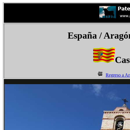
España
/ Aragó
Cas
Regreso a A