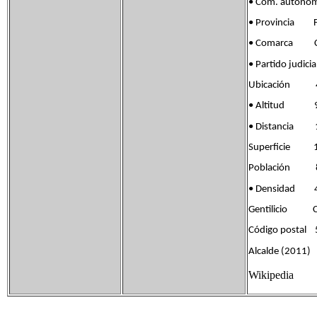
• Com. autóno
• Provincia Fla
• Comarca Co
• Partido jud
Ubicación 41°
• Altitud 9
• Distancia 1
Superficie 1
Población 87
• Densidad 4
Gentilicio Ca
Código postal
Alcalde (2011) 
Wikipedia