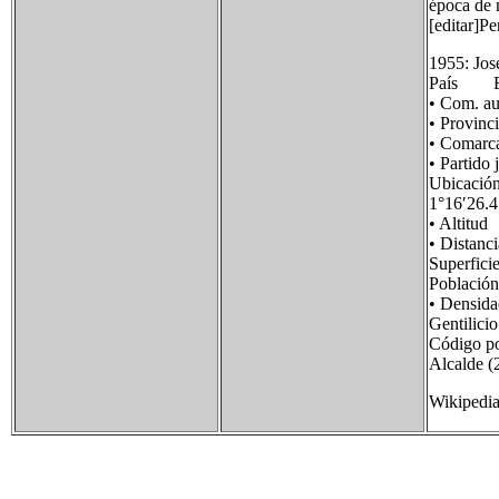
época de 
[editar]Pe
1955: Jos
País E
• Com.
• Provi
• Comar
• Partid
Ubicaci
1°16′26.
• Alti
• Dista
Superfi
Poblaci
• Densi
Gentilic
Código p
Alcalde 
Wikipedi