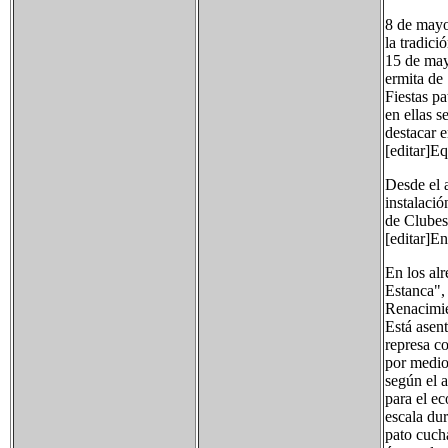
8 de mayo
la tradic
15 de may
ermita de
Fiestas p
en ellas s
destacar e
[editar]E
Desde el 
instalaci
de Clubes
[editar]E
En los alr
Estanca", 
Renacimien
Está asent
represa c
por medio
según el 
para el e
escala du
pato cuch