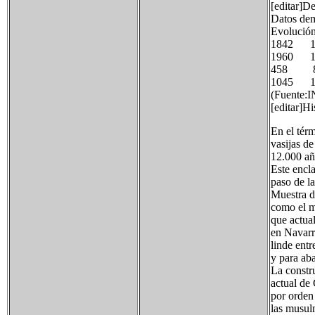
[editar]D
Datos dem
Evolución
1842 
1960 
458 
1045
(Fuente:I
[editar]Hi
En el tér
vasijas d
12.000 añ
Este encl
paso de l
Muestra d
como el m
que actua
en Navarr
linde entr
y para ab
La constru
actual de 
por orden
las musul