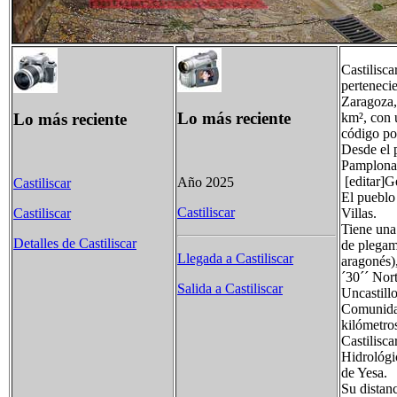
Castilisc
pertenecie
Zaragoza,
Lo más reciente
Lo más reciente
km², con 
código po
Desde el p
Pamplona
[editar]G
Año 2025
Castiliscar
El pueblo 
Castiliscar
Villas.
Castiliscar
Tiene una
Detalles de Castiliscar
de plegami
Llegada a Castiliscar
aragonés)
´30´´ Nort
Salida a Castiliscar
Uncastillo
Comunidad
kilómetro
Castilisca
Hidrológi
de Yesa.
Su distan