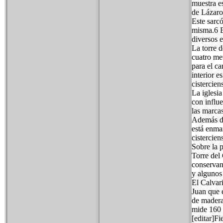
muestra e
de Lázaro,
Este sarcó
misma.6 E
diversos e
La torre d
cuatro me
para el c
interior 
cistercien
La iglesia
con influe
las marca
Además de 
está enma
cistercien
Sobre la p
Torre del 
conservan
y algunos 
El Calvar
Juan que e
de madera
mide 160 
[editar]Fi