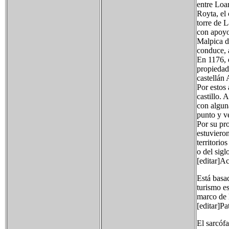
entre Loa
Royta, el 
torre de L
con apoyo
Malpica de
conduce, a
En 1176, 
propiedad 
castellán
Por estos 
castillo. 
con algun
punto y v
Por su pro
estuviero
territorio
o del sig
[editar]A
Está basad
turismo es
marco de l
[editar]Pa
El sarcófa