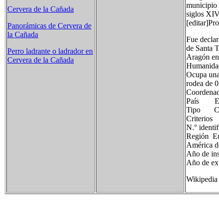
municipio 
Cervera de la Cañada
siglos XI
[editar]Pr
Panorámicas de Cervera de
la Cañada
Fue declar
de Santa T
Perro ladrante o ladrador en
Aragón en 
Cervera de la Cañada
Humanidad 
Ocupa una 
rodea de 0
Coordena
País Es
Tipo Cul
Criter
N.° ide
Región E
América d
Año de i
Año de ex
Wikipedia