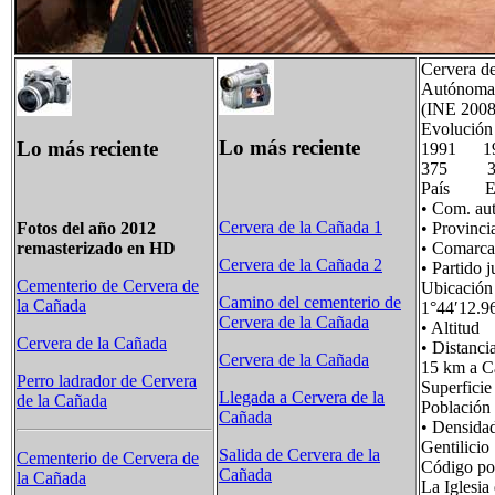
Cervera de
Autónoma 
(INE 2008
Evolución
Lo más reciente
Lo más reciente
1991 1
375 
País Es
• Com. 
Cervera de la Cañada 1
• Provin
Fotos del año 2012
• Comarc
remasterizado en HD
Cervera de la Cañada 2
• Parti
Cementerio de Cervera de
Ubicació
Camino del cementerio de
la Cañada
1°44′12.9
Cervera de la Cañada
• Alti
Cervera de la Cañada
• Distan
Cervera de la Cañada
15 km a C
Perro ladrador de Cervera
Superfi
Llegada a Cervera de la
de la Cañada
Poblaci
Cañada
• Densid
Gentilic
Salida de Cervera de la
Cementerio de Cervera de
Código p
Cañada
la Cañada
La Iglesia 