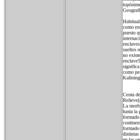
topónim
Geografí
Habitual
como enc
puesto q
internac
enclaves
sueltos r
no existe
enclave5
signific
como pen
Kalining
Ceuta de
Relieve[e
La morfo
hasta la
formado 
continen
formado 
distintas
en las c