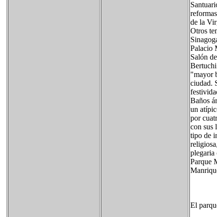
Santuari
reformas
de la Vi
Otros te
Sinagoga
Palacio 
Salón de
Bertuchi
"mayor b
ciudad. 
festivid
Baños ár
un atípi
por cuat
con sus 
tipo de 
religios
plegaria
Parque M
Manrique
El parqu