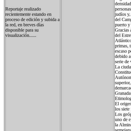
densidad
personas
Reportaje realizado
judíos y
recientemente estando en
del Camp
proceso de edición y subida a
puerto y
la red, en breves días
Gracias 
disponible para su
del Estr
visualización......
Atlántic
primas, 
escaso p
debido a
serie de
La ciuda
Constitu
Autónoma
superior
demarcac
Granada 
Etimolog
El orige
los siet
Los geóg
uno de e
la Almin
semejanz