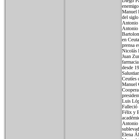
Diego Pa
enemigo
Manuel R
del sigl
Antonio 
Antonio 
Bartolom
en Ceuta
prensa e
Nicolás 
Juan Zur
farmacia
desde 19
Salustia
Ceutíes 
Manuel C
Cooperac
presiden
Luis Lóp
Falleció
Félix y 
académic
Antonio 
sublevad
Elena Ál