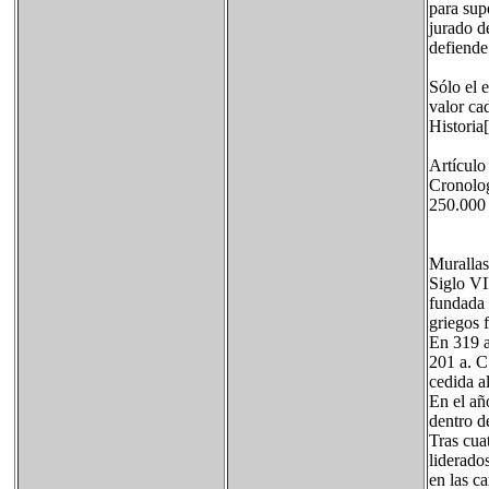
para sup
jurado d
defiende
Sólo el 
valor ca
Historia[
Artículo
Cronolog
250.000 
Murallas
Siglo VI
fundada 
griegos 
En 319 a
201 a. C
cedida a
En el añ
dentro d
Tras cua
liderado
en las c