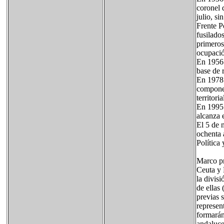
coronel 
julio, si
Frente P
fusilado
primeros
ocupació
En 1956 
base de 
En 1978 
componen
territor
En 1995 
alcanza 
El 5 de 
ochenta 
Política 
Marco pr
Ceuta y 
la divis
de ellas
previas 
represen
formarán
andaluce