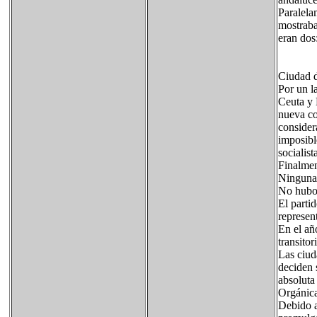
Paralelam
mostraba
eran dos
Ciudad d
Por un l
Ceuta y 
nueva co
consider
imposibl
socialis
Finalmen
Ninguna 
No hubo 
El parti
represen
En el añ
transitor
Las ciud
deciden 
absoluta
Orgánica
Debido a