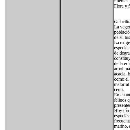
Fuente: 
Flora y f
Galactit
La veget
població
de su his
La exige
especie 
de degra
constitu
de la er
árbol má
acacia, 
como el 
matorral 
ceutí.
En cuant
felinos 
presente
Hoy día 
especies 
frecuent
marino, 