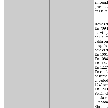
emperado
provinci
tras la r
Restos de
En 709 l
los visi
de Ceuta
califa o
después 
bajo el 
En 1061 
En 1084 
En 1147 
En 1227 
En el añ
bastante
el perio
1242 ser
En 1249 
Según el
queda en
Granada, 
Sin emba