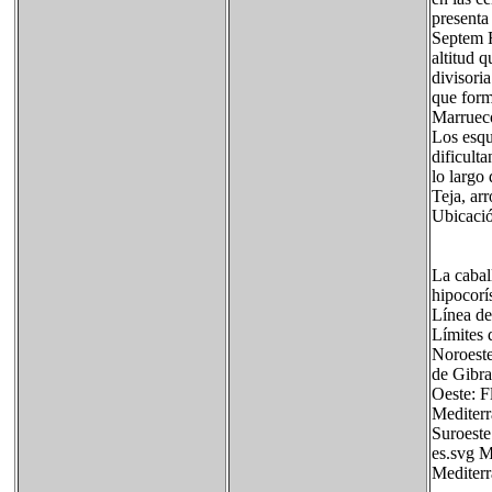
presenta
Septem F
altitud 
divisori
que forma
Marruec
Los esqu
dificult
lo largo 
Teja, ar
Ubicació
La cabal
hipocorí
Línea de
Límites 
Noroest
de Gibr
Oeste:
Mediterr
Suroest
es.svg 
Mediter