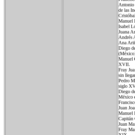
Antonio 
de las In
Cristóba
Manuel P
Isabel L
Juana Ar
Andrés A
Ana Ariñ
Diego de
(México
Manuel O
XVII.
Fray Jua
sin lleg
Pedro Ma
siglo XV
Diego de
México e
Francis
Juan Joa
Manuel R
Capitán 
Juan Mar
Fray Man
XIX.