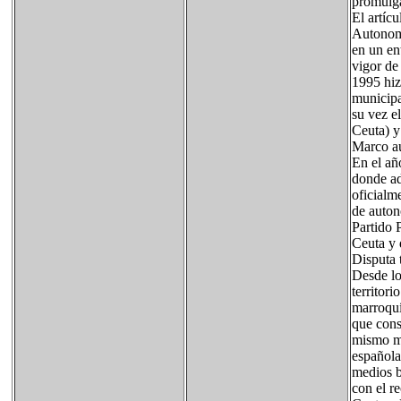
promulga
El artíc
Autonomí
en un en
vigor de
1995 hiz
municipa
su vez e
Ceuta) y
Marco au
En el añ
donde ad
oficialm
de auton
Partido 
Ceuta y 
Disputa t
Desde lo
territori
marroquí
que cons
mismo mo
española
medios b
con el r