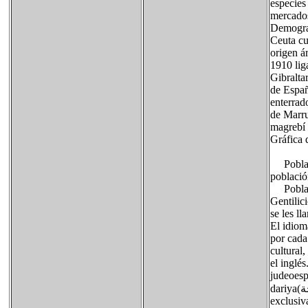
especies
mercado
Demograf
Ceuta cu
origen á
1910 lig
Gibralta
de Españ
enterrad
de Marru
magrebí
Gráfica 
Població
població
Poblaci
Gentilic
se les l
El idiom
por cada
cultural
el inglé
judeoesp
dariya(
ة
exclusiv