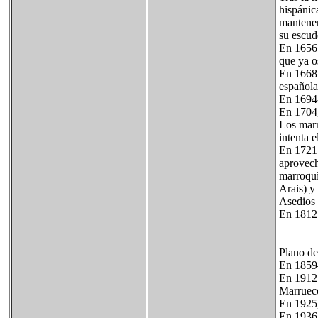
hispánic
mantener
su escud
En 1656 
que ya o
En 1668 
española
En 1694-
En 1704,
Los marr
intenta 
En 1721 
aprovech
marroquí
Arais) y
Asedios
En 1812 
Plano de
En 1859–
En 1912 
Marrueco
En 1925,
En 1936 