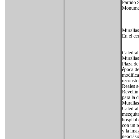
Partid
Monument
Murallas
En el ce
Catedral
Murallas
Plaza de
época de
modifica
reconstr
Reales a
Revellín
para la 
Murallas
Catedral
mezquita
hospital
con un r
y la ima
neoclási