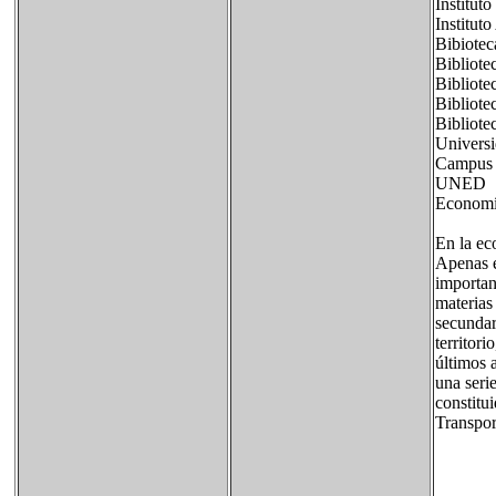
Institut
Institut
Bibiotec
Bibliote
Bibliote
Bibliote
Bibliote
Universi
Campus 
UNED
Economía
En la ec
Apenas e
importan
materias
secundar
territori
últimos a
una seri
constitu
Transpor