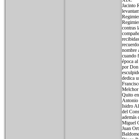
Jacinto 
levantam
Regimien
Regimien
contras 
compañer
recibidas
recuerdo
nombre a
cuando f
época al
por Don 
esculpid
dedica u
Francisc
Melchor 
Quito en
Antonio 
Isidro A
del Cons
además d
Miguel C
Juan Ort
Baldomer