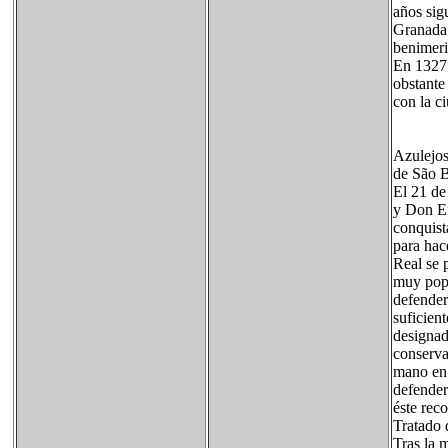
años sig
Granada.
benimeri
En 1327 
obstante
con la c
Azulejos
de São B
El 21 de
y Don En
conquist
para hac
Real se 
muy popu
defender
suficien
designad
conserva
mano en 
defender
éste rec
Tratado 
Tras la 