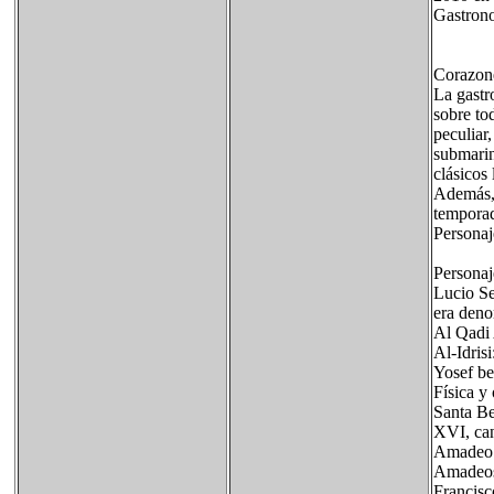
Gastrono
Corazone
La gastr
sobre tod
peculiar
submarin
clásicos
Además, 
tempora
Personaje
Personaje
Lucio Se
era deno
Al Qadi 
Al-Idrisi
Yosef be
Física y
Santa Be
XVI, ca
Amadeo d
Amadeos
Francisc