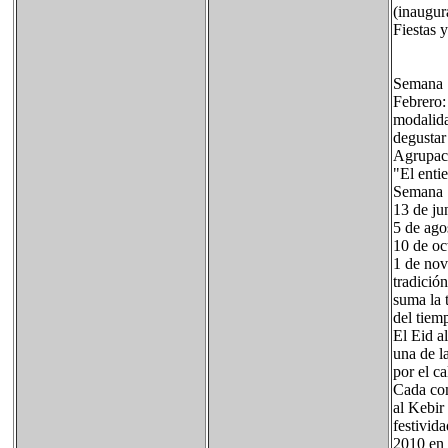
(inaugur
Fiestas 
Semana 
Febrero:
modalida
degustar
Agrupaci
"El enti
Semana 
13 de ju
5 de ago
10 de oc
1 de nov
tradición
suma la 
del tiem
El Eid al
una de l
por el c
Cada com
al Kebir
festivid
2010 en 