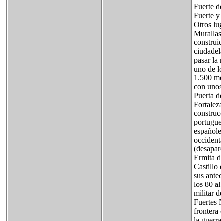
Fuerte d
Fuerte y
Otros lug
Murallas
construi
ciudadel
pasar la
uno de l
1.500 me
con unos
Puerta d
Fortalez
construc
portugue
españole
occidenta
(desapar
Ermita d
Castillo
sus ante
los 80 a
militar 
Fuertes 
frontera
la guerr