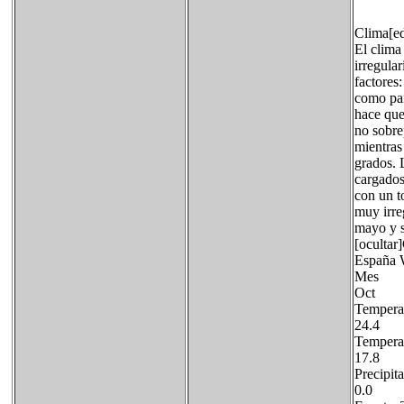
Clima[ed
El clima
irregula
factores:
como pan
hace que
no sobre
mientras
grados. 
cargados
con un t
muy irre
mayo y s
[ocultar
España 
Mes
Oct 
Tempe
24.4
Tempe
17.8
Preci
0.0 