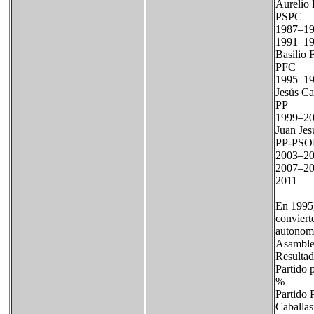
Aureli
PSPC
1987–
1991–19
Basili
PFC
1995–19
Jesús C
PP
1999–20
Juan J
PP-PSO
2003–2
2007–2
2011– J
En 1995,
conviert
autonomí
Asamblea
Resultad
Partido 
% Con
Partido
Caba