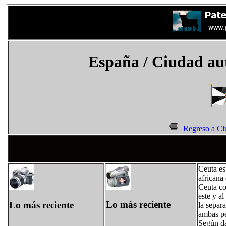
España
/
Ciudad au
Regreso a C
Ceuta es
africana
Ceuta co
este y a
Lo más reciente
Lo más reciente
la separ
ambas pe
Según da