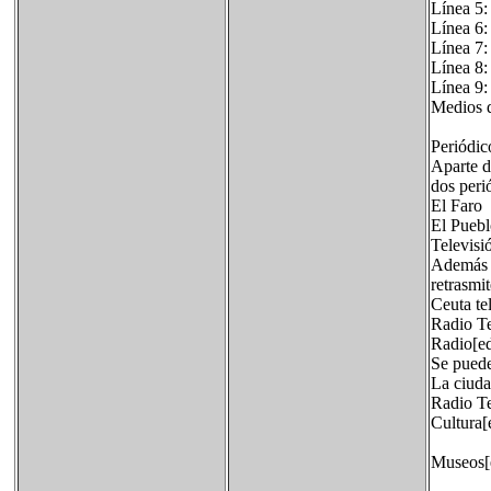
Línea 5:
Línea 6:
Línea 7:
Línea 8:
Línea 9:
Medios d
Periódico
Aparte d
dos peri
El Faro
El Puebl
Televisió
Además d
retrasmi
Ceuta te
Radio Te
Radio[ed
Se puede
La ciuda
Radio Te
Cultura[e
Museos[e