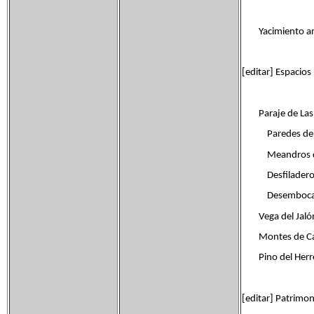
Yacimiento arque
[editar] Espacios
Paraje de Las 
Paredes de E
Meandros del 
Desfiladeros del
Desembocadura d
Vega del Jaló
Montes de Ca
Pino del Herrero
[editar] Patrimon