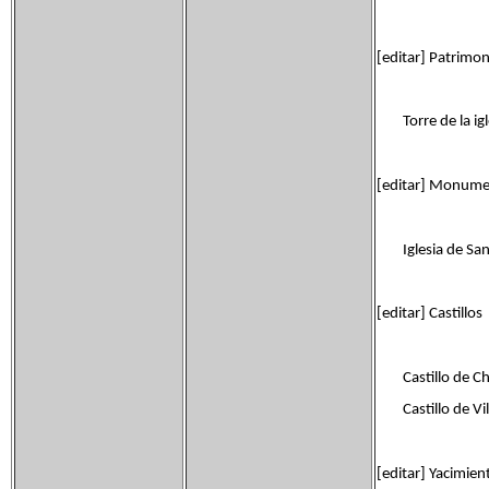
[editar] Patrimo
Torre de la igles
[editar] Monumen
Iglesia de San
[editar] Castillos
Castillo de Cho
Castillo de Vill
[editar] Yacimie