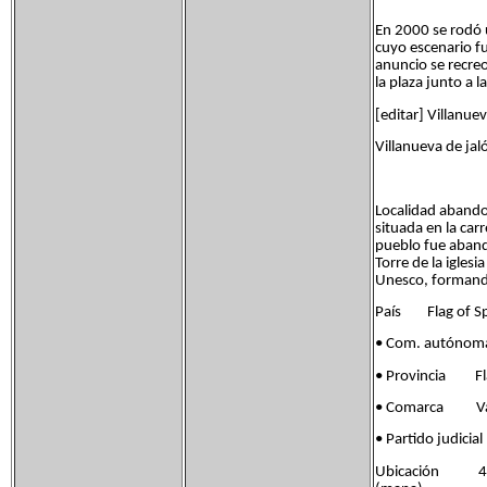
En 2000 se rodó 
cuyo escenario fu
anuncio se recreo
la plaza junto a l
[editar] Villanue
Villanueva de jaló
Localidad abando
situada en la car
pueblo fue aband
Torre de la igles
Unesco, formand
País Flag of Sp
• Com. autónom
• Provincia Flag
• Comarca Val
• Partido judi
Ubicación 41°2