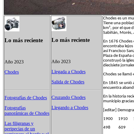
Chodes es un muni
Tiene una poblac
km², por el que di
Sabiñán, Morés, 
Lo más reciente
Lo más reciente
En 1676 Chodes es
encontraba lejos 
así Francisco Sa
Plaza de España 
construyó la igle
Año 2023
Año 2023
diecisiete jornal
Llegada a Chodes
Chodes
Chodes se llamó e
Salida de Chodes
En 1845 se unió a
encuentra aban
En la historia re
Cruzando Chodes
Fotografías de Chodes
municipio gracias
Llegando a Chodes
Fotografías
[editar] Demogra
panorámicas de Chodes
1900 1910 
Las filigranas y
498 609 
peripecias de un