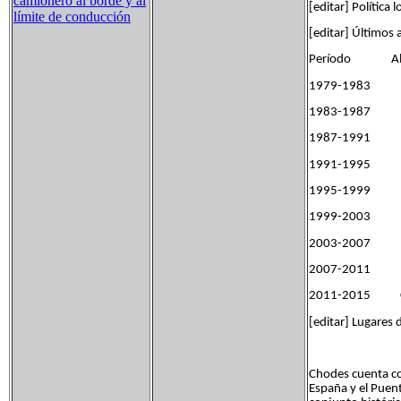
camionero al borde y al
[editar] Política l
límite de conducción
[editar] Últimos 
Período Al
1979
1983
1987
1991
1995
1999
2003
2007
2011-2015 Cé
[editar] Lugares 
Chodes cuenta con
España y el Puen