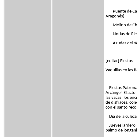
Puente de Capurn
Aragonés)
Molino de Ch
Norias de Rie
Azudes del río
[editar] Fiestas
Vaquillas en las 
Fiestas Patronal
Arcángel. El acto
las vacas, los en
de disfraces, con
con el santo reco
Día de la culeca:
Jueves lardero (D
palmo de longani