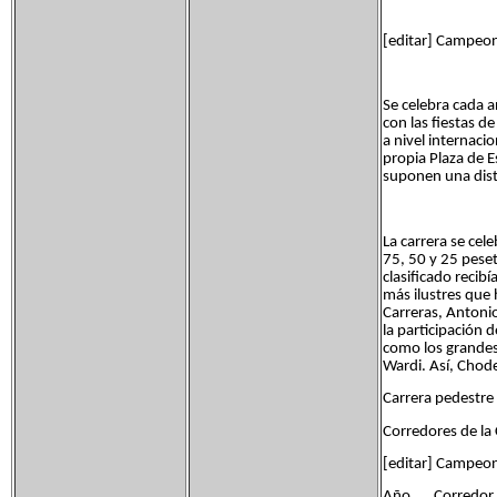
[editar] Campeon
Se celebra cada 
con las fiestas d
a nivel internaci
propia Plaza de E
suponen una dist
La carrera se cel
75, 50 y 25 peset
clasificado recib
más ilustres que 
Carreras, Antonio
la participación
como los grandes
Wardi. Así, Chod
Carrera pedestre
Corredores de la
[editar] Campeo
Año Corredor