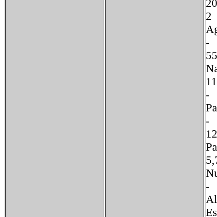
2
2
Ag
5
N
1
P
P
N
Al
Es