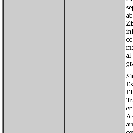
se
ab
Zi
in
co
ma
al
gr
Sí
Es
El
Tr
en
As
ar
ce