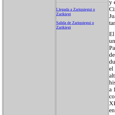
y 
Ci
Llegada a Zariquiegui o
Zarikiegi
Ju
ta
Salida de Zariquiegui o
Zarikiegi
El
un
Pa
de
du
el
al
hi
a 
co
XI
en