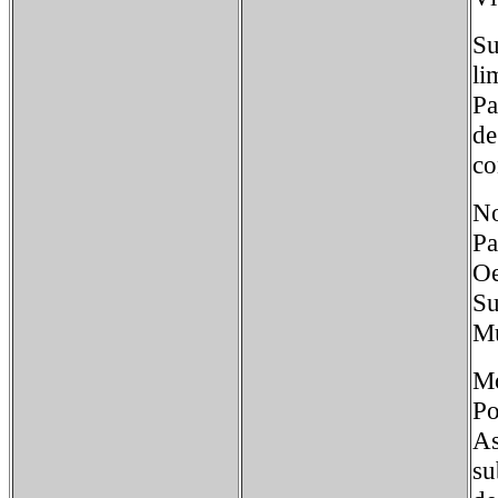
Su
li
Pa
de
co
No
P
Oe
Su
Mu
Mo
Po
As
su