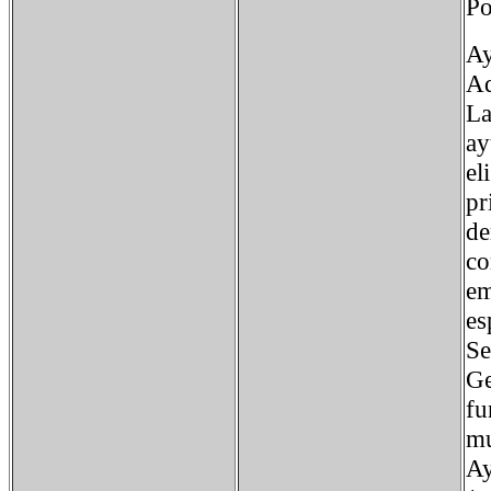
Po
Ay
Ad
La
ay
el
pr
de
co
em
es
Se
Ge
fu
mu
Ay