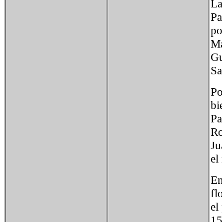
La
Pa
po
Ma
Gu
Sa
Po
bi
Pa
Ro
Ju
el
En
fl
el
15