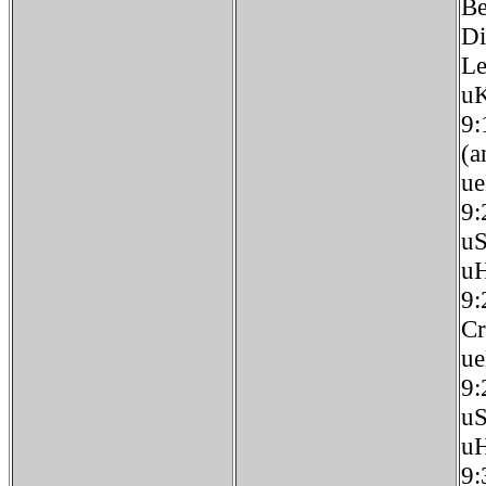
Be
Di
Le
u
9
(a
u
9:
u
u
9
Cr
u
9
u
u
9: