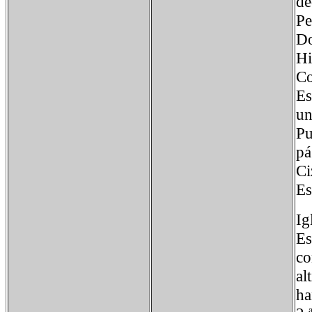
de
Pe
Do
Hi
Co
Es
un
Pu
pá
Ci
Es
Ig
Es
co
al
ha