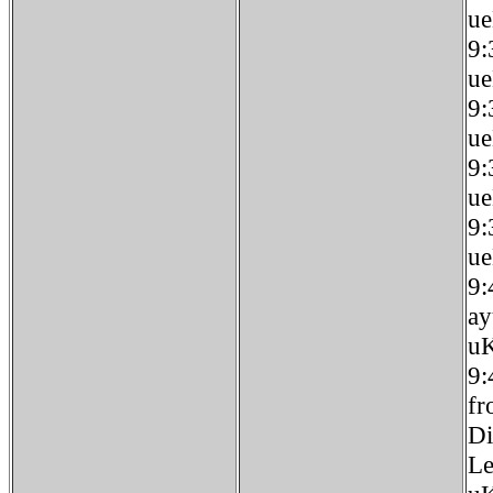
u
9
u
9
u
9:
u
9:
u
9:
ay
u
9:
fr
Di
Le