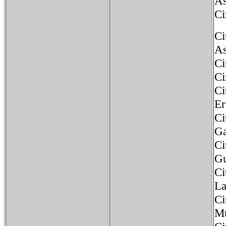
A
Ci
Ci
As
Ci
Ci
Ci
Er
Ci
Ga
Ci
Gu
Ci
La
Ci
Mu