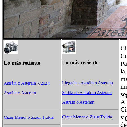
Ci
Co
Lo más reciente
Lo más reciente
Pa
la
me
Llegada a Astráin o Asterain
Astráin o Asterain 7/2024
mu
Salida de Astráin o Asterain
se
Astráin o Asterain
An
Astráin o Asterain
Ci
si
Cizur Menor o Zizur Txikia
Cizur Menor o Zizur Txikia
de