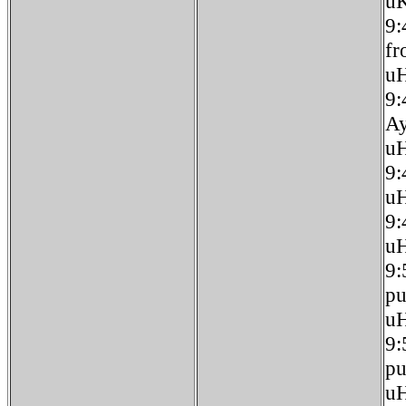
u
9:
fr
u
9:
Ay
u
9:
u
9:
u
9:
pu
u
9:
pu
u