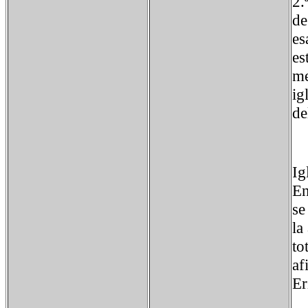
2.
de
es
es
me
ig
de
Ig
En
se
la
to
af
Er