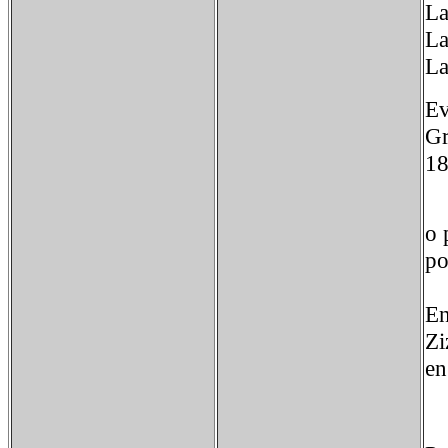
La
La
La
Ev
Gr
18
Po
o 
po
Po
En
Zi
en