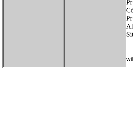
Pr
Có
P
Al
S
wi