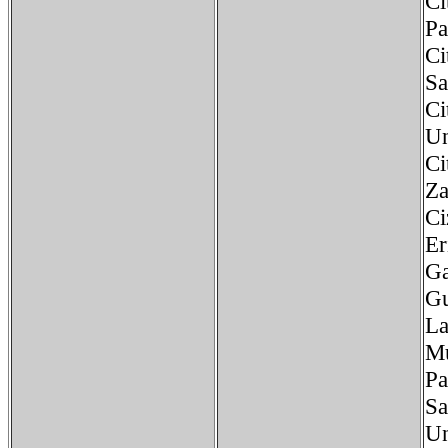
Ci
Pa
Ci
Sa
Ci
U
Ci
Za
C
E
G
G
L
M
P
S
U