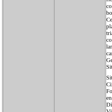
co
bo
Ce
pl
tr
co
la
ca
Ge
Si
Si
Ci
Fo
en
Di
Vi