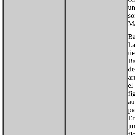
un
so
Má
Ba
La
ti
Ba
de
ar
el
fi
au
pa
En
ju
fl