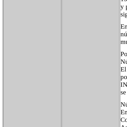
y 
si
En
nú
mu
Po
Nú
El
po
IN
se
Nú
E
C