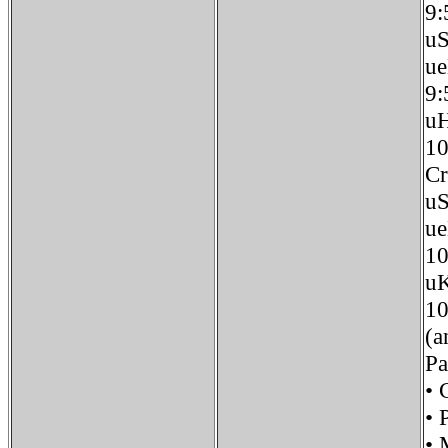
9:
u
u
9
u
10
Cr
u
u
10
u
10
(a
Pa
•
• 
•