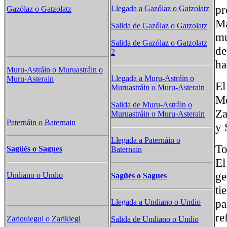
pr
Llegada a Gazólaz o Gatzolatz
Gazólaz o Gatzolatz
Ma
Salida de Gazólaz o Gatzolatz
mu
Salida de Gazólaz o Gatzolatz
de
2
ha
Muru-Astráin​ o Muruastráin o
Llegada a Muru-Astráin​ o
Muru-Asterain
El
Muruastráin o Muru-Asterain
Me
Salida de Muru-Astráin​ o
Za
Muruastráin o Muru-Asterain
Paternáin o Baternain
y 
Llegada a Paternáin o
T
Sagüés o Sagues
Baternain
El
ge
Undiano o Undio
Sagüés o Sagues
ti
pa
Llegada a Undiano o Undio
re
Zariquiegui o Zarikiegi
Salida de Undiano o Undio