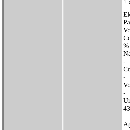
1 
El
Pa
V
C
%
N
C
V
U
A