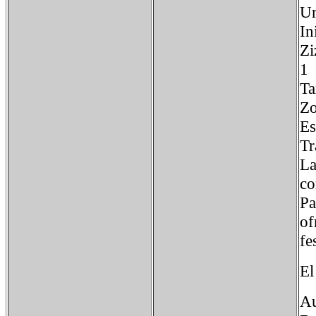
U
I
Zi
1 
Ta
Zo
E
Tr
La
co
Pa
of
fe
El
Au