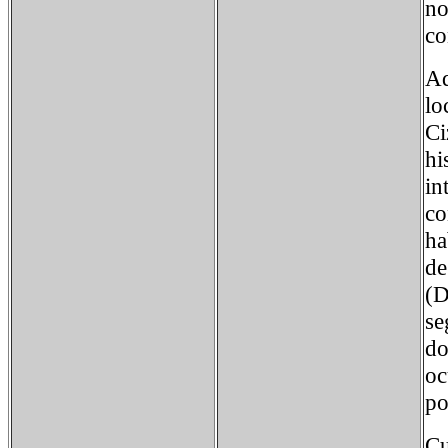
no
co
Ad
lo
Ci
hi
in
co
ha
de
(D
se
do
oc
po
Cu