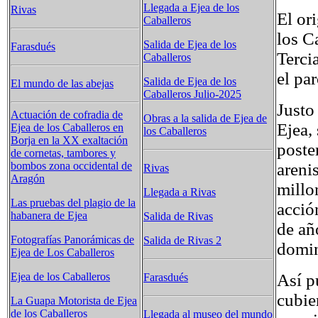
Llegada a Ejea de los
Rivas
El or
Caballeros
los C
Salida de Ejea de los
Farasdués
Terci
Caballeros
el pa
Salida de Ejea de los
El mundo de las abejas
Caballeros Julio-2025
Justo
Actuación de cofradia de
Obras a la salida de Ejea de
Ejea,
Ejea de los Caballeros en
los Caballeros
Borja en la XX exaltación
poste
de cornetas, tambores y
areni
bombos zona occidental de
Rivas
Aragón
millo
Llegada a Rivas
Las pruebas del plagio de la
acció
habanera de Ejea
Salida de Rivas
de añ
Fotografías Panorámicas de
Salida de Rivas 2
domin
Ejea de Los Caballeros
Así p
Ejea de los Caballeros
Farasdués
cubie
La Guapa Motorista de Ejea
de los Caballeros
Llegada al museo del mundo