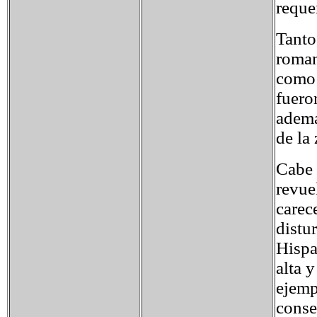
reque
Tanto
roman
como 
fuero
ademá
de la 
Cabe 
revue
carec
distu
Hispa
alta 
ejemp
conse