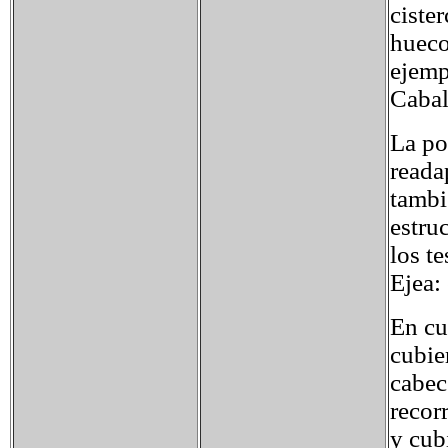
ciste
hueco
ejemp
Cabal
La po
reada
tambi
estru
los t
Ejea: 
En cu
cubie
cabec
recor
y cub