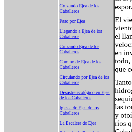
espor
Cruzando Ejea de los
Caballeros
El vi
Paso por Ejea
vient
Llegando a Ejea de los
el ll
Caballeros
veloc
Cruzando Ejea de los
en in
Caballeros
todo,
Camino de Ejea de los
Caballeros
que c
Circulando por Ejea de los
Tanto
Caballeros
hidro
Desastre ecológico en Ejea
sequí
de los Caballeros
las t
Iglesia de Ejea de los
Caballeros
y oto
ríos 
La Escalera de Ejea
Cabal