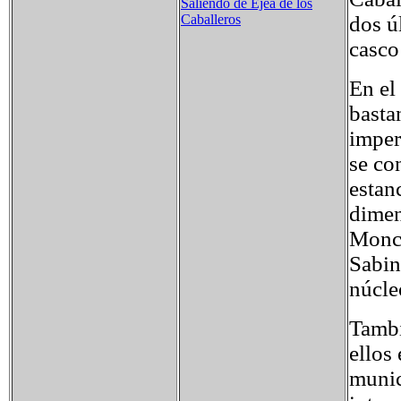
Saliendo de Ejea de los
dos ú
Caballeros
casco
En el
basta
imper
se co
estan
dimen
Monca
Sabin
núcle
Tambi
ellos
munic