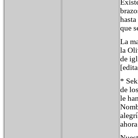
Exist
brazo
hasta
que s
La ma
la Ol
de ig
[edit
* Sek
de lo
le ha
Nombr
alegr
ahora
Nuest