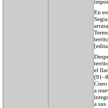
impor
En es
Segia
arras
Terenc
terri
[edit
Despu
terri
el ll
(91–88
Cneo 
a nue
integ
a sus