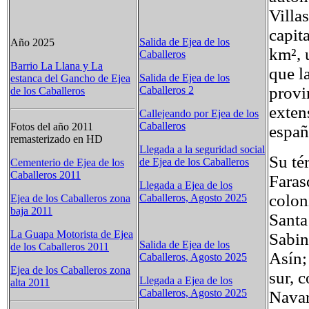
Villa
capit
Salida de Ejea de los
Año 2025
km², 
Caballeros
Barrio La Llana y La
que l
Salida de Ejea de los
estanca del Gancho de Ejea
provi
Caballeros 2
de los Caballeros
exten
Callejeando por Ejea de los
Caballeros
Fotos del año 2011
españ
remasterizado en HD
Llegada a la seguridad social
Su té
de Ejea de los Caballeros
Cementerio de Ejea de los
Caballeros 2011
Faras
Llegada a Ejea de los
colon
Caballeros, Agosto 2025
Ejea de los Caballeros zona
baja 2011
Santa
La Guapa Motorista de Ejea
Sabin
Salida de Ejea de los
de los Caballeros 2011
Asín;
Caballeros, Agosto 2025
Ejea de los Caballeros zona
sur, 
Llegada a Ejea de los
alta 2011
Caballeros, Agosto 2025
Navar