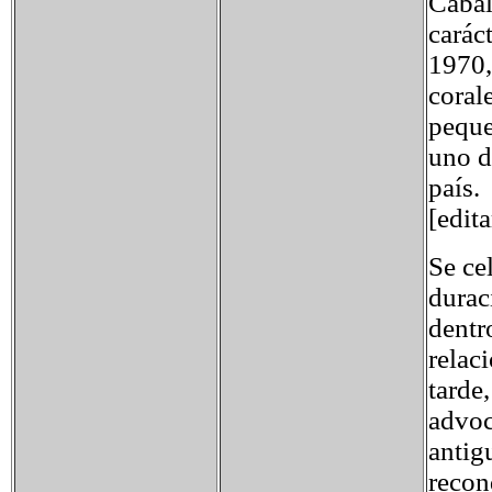
Cabal
carác
1970,
coral
peque
uno d
país.
[edit
Se ce
durac
dentr
relac
tarde
advoc
antig
recon