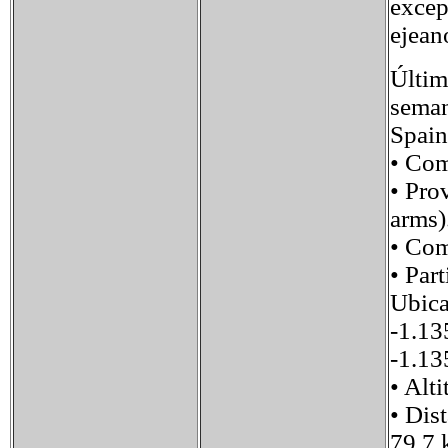
excep
ejean
Últim
seman
Spain
• Com
• Pro
arms)
• Com
• Par
Ubica
-1.13
-1.13
• Alt
• Dis
79,7 