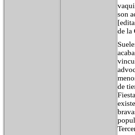
vaqui
son a
[edit
de la
Suele
acaba
vincul
advoc
menos
de tie
Fiest
exist
brava
popul
Terce