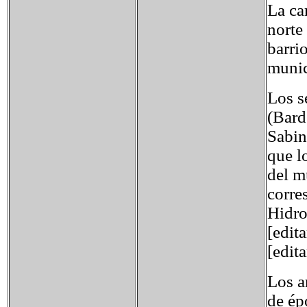
La ca
norte
barri
munic
Los s
(Bard
Sabin
que l
del m
corre
Hidro
[edita
[edita
Los a
de ép