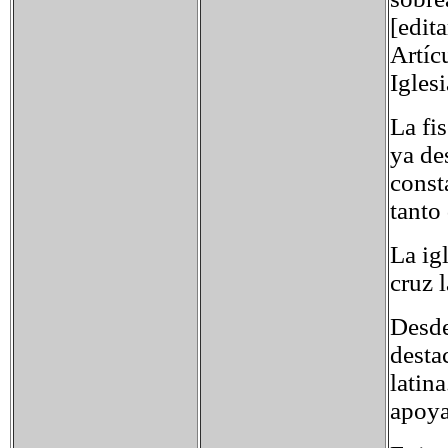
[edita
Artíc
Igles
La fi
ya de
const
tanto 
La igl
cruz l
Desde
destac
latin
apoya