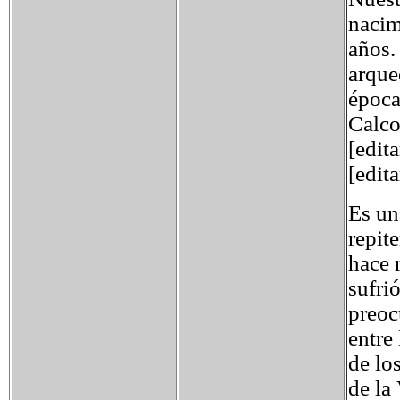
nacim
años.
arque
época
Calcol
[edita
[edit
Es un
repit
hace 
sufri
preoc
entre 
de lo
de la