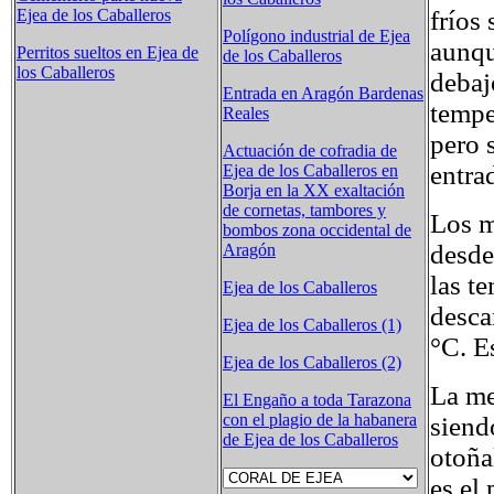
fríos
Ejea de los Caballeros
Polígono industrial de Ejea
aunqu
Perritos sueltos en Ejea de
de los Caballeros
los Caballeros
debaj
Entrada en Aragón Bardenas
tempe
Reales
pero 
Actuación de cofradia de
entra
Ejea de los Caballeros en
Borja en la XX exaltación
de cornetas, tambores y
Los m
bombos zona occidental de
desde
Aragón
las t
Ejea de los Caballeros
desca
Ejea de los Caballeros (1)
°C. E
Ejea de los Caballeros (2)
La me
El Engaño a toda Tarazona
con el plagio de la habanera
siend
de Ejea de los Caballeros
otoñal
es el