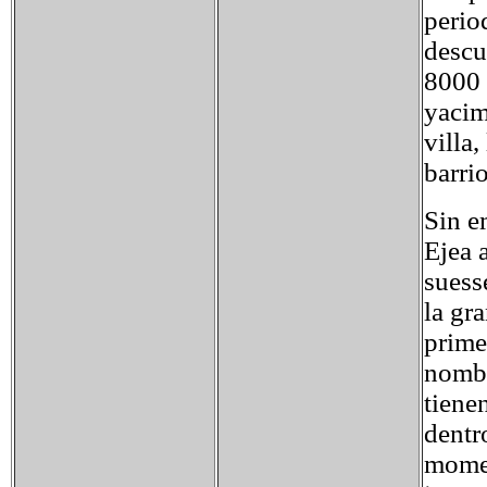
perio
descu
8000 
yacim
villa
barri
Sin e
Ejea 
suess
la gr
prime
nombr
tiene
dentr
momen