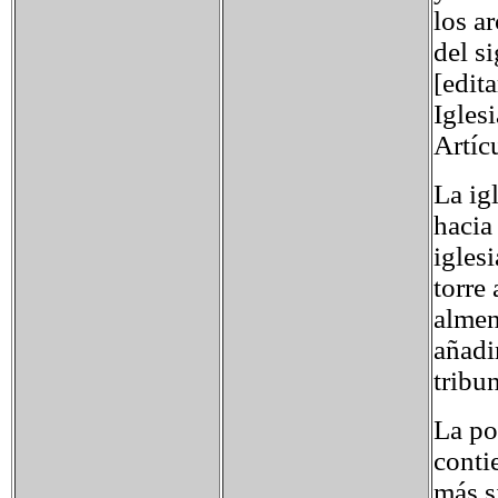
los ar
del s
[edit
Igles
Artíc
La ig
hacia
igles
torre
almen
añadi
tribun
La po
conti
más s