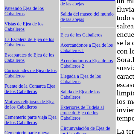
un mi
de las abejas
fluvi
Pateando Ejea de los
Caballeros
Salida del museo del mundo
todo 
de las abejas
Vistas de Ejea de los
salte
Caballeros
encue
Ejea de los Caballeros
La Escalera de Ejea de los
se la
Caballeros
Acercándonos a Ejea de los
con l
Caballeros 1
Escaparates de Ejea de los
Sora.
Caballeros
Acercándonos a Ejea de los
Caballeros 2
suavi
Curiosidades de Ejea de los
carac
Caballeros
Llegada a Ejea de los
Caballeros
escas
Fuente de la Comarca Ejea
limpi
de los Caballeros
Salida de Ejea de los
Caballeros
los m
Motivos religiosos de Ejea
de los Caballeros
Exteriores de Tudela al
invie
cruce de Ejea de los
tempe
Cementerio parte vieja Ejea
Caballeros
de los Caballeros
Circunvalación de Ejea de
La te
Cementerio parte nueva
los Caballeros