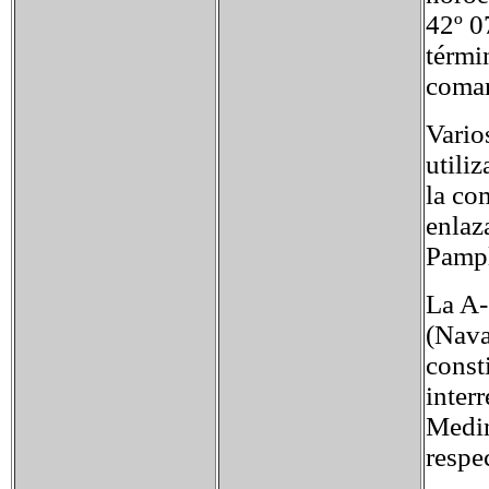
42º 0
térmi
comar
Vario
utili
la co
enlaz
Pampl
La A-
(Nava
const
inter
Medin
respe