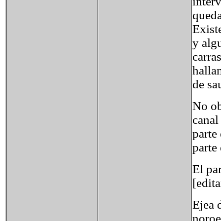
inter
queda
Exist
y alg
carra
halla
de sa
No ob
canal
parte
parte
El pa
[edit
Ejea 
noroe