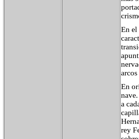
porta
crism
En el
carac
trans
apunt
nerva
arcos
En or
nave.
a cada
capil
Herna
rey F
sobre