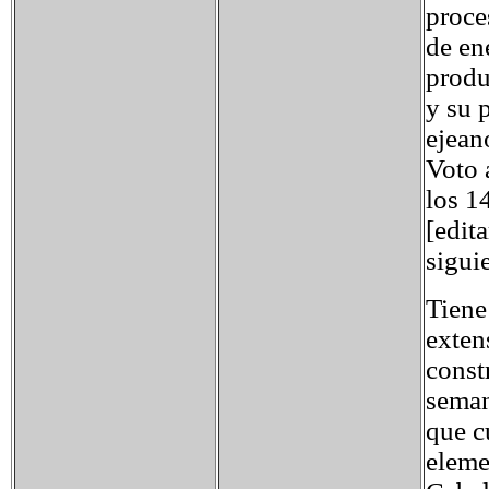
proce
de en
produ
y su 
ejean
Voto 
los 1
[edit
sigui
Tiene
exten
const
seman
que c
eleme