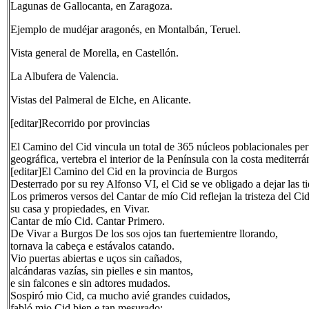
Lagunas de Gallocanta, en Zaragoza.
Ejemplo de mudéjar aragonés, en Montalbán, Teruel.
Vista general de Morella, en Castellón.
La Albufera de Valencia.
Vistas del Palmeral de Elche, en Alicante.
[editar]Recorrido por provincias
El Camino del Cid vincula un total de 365 núcleos poblacionales perte
geográfica, vertebra el interior de la Península con la costa mediterrá
[editar]El Camino del Cid en la provincia de Burgos
Desterrado por su rey Alfonso VI, el Cid se ve obligado a dejar las t
Los primeros versos del Cantar de mío Cid reflejan la tristeza del C
su casa y propiedades, en Vivar.
Cantar de mío Cid. Cantar Primero.
De Vivar a Burgos De los sos ojos tan fuertemientre llorando,
tornava la cabeça e estávalos catando.
Vio puertas abiertas e uços sin cañados,
alcándaras vazías, sin pielles e sin mantos,
e sin falcones e sin adtores mudados.
Sospiró mio Cid, ca mucho avié grandes cuidados,
fabló mio Cid bien e tan mesurado:,