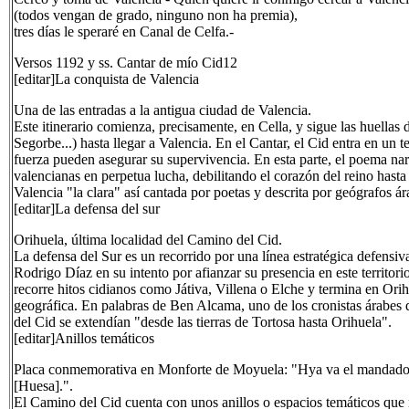
(todos vengan de grado, ninguno non ha premia),
tres días le speraré en Canal de Celfa.-
Versos 1192 y ss. Cantar de mío Cid12
[editar]La conquista de Valencia
Una de las entradas a la antigua ciudad de Valencia.
Este itinerario comienza, precisamente, en Cella, y sigue las huellas 
Segorbe...) hasta llegar a Valencia. En el Cantar, el Cid entra en un 
fuerza pueden asegurar su supervivencia. En esta parte, el poema narr
valencianas en perpetua lucha, debilitando el corazón del reino hasta
Valencia "la clara" así cantada por poetas y descrita por geógrafos á
[editar]La defensa del sur
Orihuela, última localidad del Camino del Cid.
La defensa del Sur es un recorrido por una línea estratégica defensiv
Rodrigo Díaz en su intento por afianzar su presencia en este territori
recorre hitos cidianos como Játiva, Villena o Elche y termina en Ori
geográfica. En palabras de Ben Alcama, uno de los cronistas árabes de 
del Cid se extendían "desde las tierras de Tortosa hasta Orihuela".
[editar]Anillos temáticos
Placa conmemorativa en Monforte de Moyuela: "Hya va el mandado po
[Huesa].".
El Camino del Cid cuenta con unos anillos o espacios temáticos que r