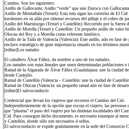
Camino. Son los siguientes:
Anillo de Gallocanta: Anillo “verde” que une Daroca con Gallocanta,
Anillo de Montalbán (Teruel): Esta ruta sigue las correrías de El 
turolenses en su afán por obtener recursos del pillaje y el cobro de pa
Anillo del Maestrazgo (Teruel y Castellón): Recorrido por la Sierra 
Anillo de Morella (Teruel y Castellón: Un pequeño anillo de valor hist
Olocau del Rey y a Morella como referente histórico.
Anillo de la Taifa de Valencia (Valencia): Este anillo, aún en fase de
enclave estratégico de gran importancia situado en los términos muni
[editar]Los ramales
El caballero Álvar Fáñez, da nombre a uno de los ramales.
Los ramales son rutas lineales que unen determinadas poblaciones e it
Ramal de la Algarada de Álvar Fáñez (Guadalajara: une la ciudad de
desde Castejón.
Ramal de Castellón (Valencia – Castellón: une la ciudad de Castelló
Ramal de Olocau (Valencia: un pequeño ramal aún en fase de desarro
[editar]El salvoconducto
Credencial que llevan los viajeros que recorren el Camino del Cid.
Independientemente de la opción que escoja el viajero, las personas 
que “plasma” el paso del viajero por las distintas localidades del C
Cid. Para conseguir dicho documento, es necesario estampar al menos 
y Castellón, donde sólo son necesarios 4 sellos.
El salvoconducto se expide gratuitamente en la sede del Consorcio Ca