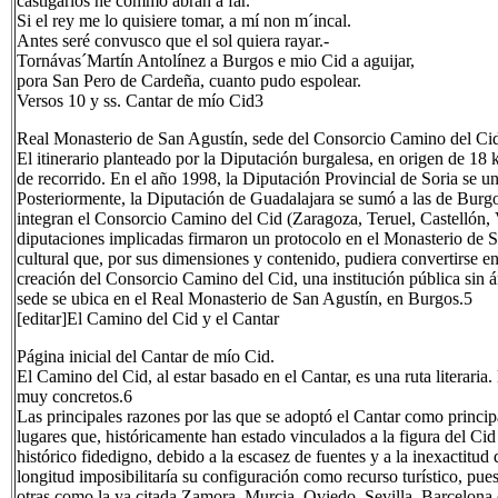
castigarlos he cómmo abrán a far.
Si el rey me lo quisiere tomar, a mí non m´incal.
Antes seré convusco que el sol quiera rayar.-
Tornávas´Martín Antolínez a Burgos e mio Cid a aguijar,
pora San Pero de Cardeña, cuanto pudo espolear.
Versos 10 y ss. Cantar de mío Cid3
Real Monasterio de San Agustín, sede del Consorcio Camino del Ci
El itinerario planteado por la Diputación burgalesa, en origen de 18 
de recorrido. En el año 1998, la Diputación Provincial de Soria se 
Posteriormente, la Diputación de Guadalajara se sumó a las de Burgos 
integran el Consorcio Camino del Cid (Zaragoza, Teruel, Castellón, V
diputaciones implicadas firmaron un protocolo en el Monasterio de S
cultural que, por sus dimensiones y contenido, pudiera convertirse en 
creación del Consorcio Camino del Cid, una institución pública sin
sede se ubica en el Real Monasterio de San Agustín, en Burgos.5
[editar]El Camino del Cid y el Cantar
Página inicial del Cantar de mío Cid.
El Camino del Cid, al estar basado en el Cantar, es una ruta literaria
muy concretos.6
Las principales razones por las que se adoptó el Cantar como principa
lugares que, históricamente han estado vinculados a la figura del C
histórico fidedigno, debido a la escasez de fuentes y a la inexactitud
longitud imposibilitaría su configuración como recurso turístico, pues 
otras como la ya citada Zamora, Murcia, Oviedo, Sevilla, Barcelon