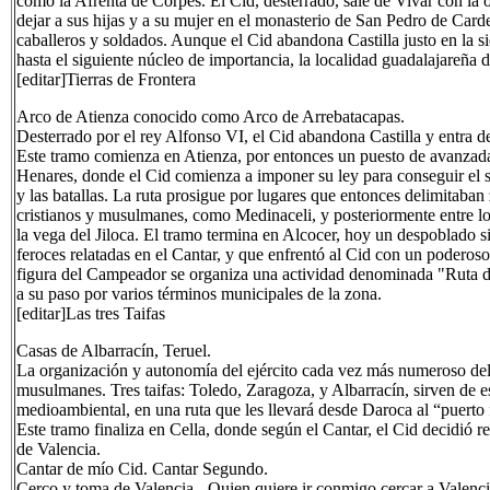
como la Afrenta de Corpes. El Cid, desterrado, sale de Vivar con la o
dejar a sus hijas y a su mujer en el monasterio de San Pedro de Carde
caballeros y soldados. Aunque el Cid abandona Castilla justo en la sier
hasta el siguiente núcleo de importancia, la localidad guadalajareña 
[editar]Tierras de Frontera
Arco de Atienza conocido como Arco de Arrebatacapas.
Desterrado por el rey Alfonso VI, el Cid abandona Castilla y entra de 
Este tramo comienza en Atienza, por entonces un puesto de avanzad
Henares, donde el Cid comienza a imponer su ley para conseguir el su
y las batallas. La ruta prosigue por lugares que entonces delimitaban 
cristianos y musulmanes, como Medinaceli, y posteriormente entre los
la vega del Jiloca. El tramo termina en Alcocer, hoy un despoblado s
feroces relatadas en el Cantar, y que enfrentó al Cid con un poderos
figura del Campeador se organiza una actividad denominada "Ruta del
a su paso por varios términos municipales de la zona.
[editar]Las tres Taifas
Casas de Albarracín, Teruel.
La organización y autonomía del ejército cada vez más numeroso del Ci
musulmanes. Tres taifas: Toledo, Zaragoza, y Albarracín, sirven de es
medioambiental, en una ruta que les llevará desde Daroca al “puerto f
Este tramo finaliza en Cella, donde según el Cantar, el Cid decidió 
de Valencia.
Cantar de mío Cid. Cantar Segundo.
Cerco y toma de Valencia - Quien quiere ir conmigo cercar a Valenc