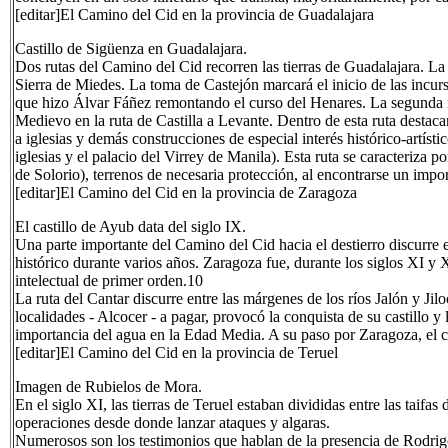
[editar]El Camino del Cid en la provincia de Guadalajara
Castillo de Sigüenza en Guadalajara.
Dos rutas del Camino del Cid recorren las tierras de Guadalajara. La
Sierra de Miedes. La toma de Castejón marcará el inicio de las incurs
que hizo Álvar Fáñez remontando el curso del Henares. La segunda ru
Medievo en la ruta de Castilla a Levante. Dentro de esta ruta destac
a iglesias y demás construcciones de especial interés histórico-artís
iglesias y el palacio del Virrey de Manila). Esta ruta se caracteriz
de Solorio), terrenos de necesaria protección, al encontrarse un impo
[editar]El Camino del Cid en la provincia de Zaragoza
El castillo de Ayub data del siglo IX.
Una parte importante del Camino del Cid hacia el destierro discurre 
histórico durante varios años. Zaragoza fue, durante los siglos XI y 
intelectual de primer orden.10
La ruta del Cantar discurre entre las márgenes de los ríos Jalón y Jil
localidades - Alcocer - a pagar, provocó la conquista de su castillo y 
importancia del agua en la Edad Media. A su paso por Zaragoza, el c
[editar]El Camino del Cid en la provincia de Teruel
Imagen de Rubielos de Mora.
En el siglo XI, las tierras de Teruel estaban divididas entre las taif
operaciones desde donde lanzar ataques y algaras.
Numerosos son los testimonios que hablan de la presencia de Rodrigo 