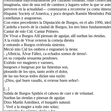
conformada mayoritariamente por calzadas romanas, rutas comerciales
imaginaria, sino de una red de caminos y lugares sobre la que se as
perviven en la actualidad— comenzaron a recorrerse ya como itinerar
Hispanic Society of America, y poco después Ramón Menéndez Pidal y
castellanas y aragonesas.
Con estos precedentes la Diputación de Burgos, en el año 1996, ideó
Cardeña a través de la ciudad de Burgos, los tres hitos fundamentale
Cantar de mío Cid. Cantar Primero.
De Vivar a Burgos Allí piensan de aguijar, allí sueltan las riendas.
A la exida de Vivar ovieron la corneja diestra
e entrando a Burgos oviéronla siniestra.
Meció mio Cid los ombros e engrameó la tiesta:
- ¡Albricia, Álvar Fáñez, ca echados somos de tierra!-
en su conpaña sessaenta pendones.
Exiénlo ver mugieres e varones,
burgeses e burgesas por las finiestras son,
plorando de los ojos, tanto avién el dolor,
de las sus bocas todos dizían una razón:
-¡Dios, qué buen vasallo, si oviesse buen señor!-
[...]
Salida de Burgos Spidiós el caboso de cuer e de veluntad.
Sueltan las riendas e pinesan de aguijar.
Dixo Martín Antolínez, el burgalés natural:
- Veré a la mugier a todo mio solaz;