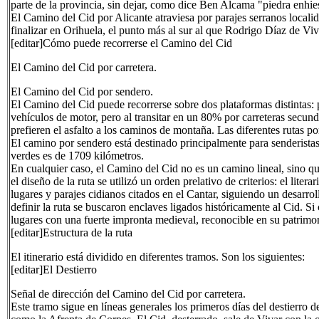
parte de la provincia, sin dejar, como dice Ben Alcama "piedra enhie
El Camino del Cid por Alicante atraviesa por parajes serranos locali
finalizar en Orihuela, el punto más al sur al que Rodrigo Díaz de Viva
[editar]Cómo puede recorrerse el Camino del Cid
El Camino del Cid por carretera.
El Camino del Cid por sendero.
El Camino del Cid puede recorrerse sobre dos plataformas distintas: 
vehículos de motor, pero al transitar en un 80% por carreteras secund
prefieren el asfalto a los caminos de montaña. Las diferentes rutas p
El camino por sendero está destinado principalmente para senderistas,
verdes es de 1709 kilómetros.
En cualquier caso, el Camino del Cid no es un camino lineal, sino qu
el diseño de la ruta se utilizó un orden prelativo de criterios: el liter
lugares y parajes cidianos citados en el Cantar, siguiendo un desarro
definir la ruta se buscaron enclaves ligados históricamente al Cid. Si 
lugares con una fuerte impronta medieval, reconocible en su patrimon
[editar]Estructura de la ruta
El itinerario está dividido en diferentes tramos. Son los siguientes:
[editar]El Destierro
Señal de dirección del Camino del Cid por carretera.
Este tramo sigue en líneas generales los primeros días del destierro 