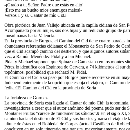
-¡Grado a ti, Señor, Padre que estás en alto!
¡Esto me an buelto mios enemigos malos!-
Versos 1 y ss. Cantar de mío Cid3
Obra pictórica de Juan Vallejo ubicada en la capilla cidiana de San 
Acompañado por su mujer, sus dos hijas y un reducido grupo de parient
musulmanas hasta Valencia.
En la provincia de Burgos, el Camino del Cid tiene cuatro paradas i
abundantes referencias cidianas; el Monasterio de San Pedro de Carde
que el Cid acampó camino del destierro, y que algunos autores sitúan
vez, a Ramón Menéndez Pidal y a Ian Michael:
Pidal y Michael suponen que Spinaz de Can estaba en los montes sit
Pérez lo identifica con Espinosa de Cervera, a 74 kilómetros al sur 
topónimos, posibilidad que rechazó M. Pidal.
El Camino del Cid a su paso por Burgos puede recorrerse en su mayor 
Independientemente de la opción que escoja el viajero, el Camino del
[editar]El Camino del Cid en la provincia de Soria
La fortaleza de Gormaz.
La provincia de Soria está ligada al Cantar de mío Cid: la toponimia, 
investigadores a creer que el autor anónimo del poema pudo ser de S
Montaner Frutos "carece de fundamentos sólidos".9 En el siglo XI, Sor
camino hacia el destierro de El Cid y sus huestes y narra el viaje de 
ultraje de éstas en el Robledal de Corpes (actual Castillejo de Roble
concluyen en un solo itinerario que transita, mayoritariamente, por ca