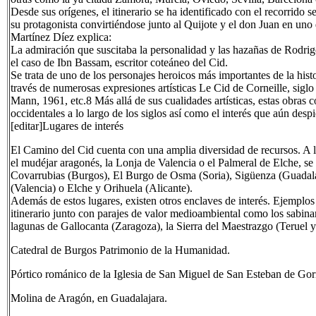
Desde sus orígenes, el itinerario se ha identificado con el recorrido
su protagonista convirtiéndose junto al Quijote y el don Juan en uno
Martínez Díez explica:
La admiración que suscitaba la personalidad y las hazañas de Rodrig
el caso de Ibn Bassam, escritor coteáneo del Cid.
Se trata de uno de los personajes heroicos más importantes de la his
través de numerosas expresiones artísticas Le Cid de Corneille, sigl
Mann, 1961, etc.8 Más allá de sus cualidades artísticas, estas obras 
occidentales a lo largo de los siglos así como el interés que aún despi
[editar]Lugares de interés
El Camino del Cid cuenta con una amplia diversidad de recursos. A 
el mudéjar aragonés, la Lonja de Valencia o el Palmeral de Elche, s
Covarrubias (Burgos), El Burgo de Osma (Soria), Sigüenza (Guadalaja
(Valencia) o Elche y Orihuela (Alicante).
Además de estos lugares, existen otros enclaves de interés. Ejemplos
itinerario junto con parajes de valor medioambiental como los sabina
lagunas de Gallocanta (Zaragoza), la Sierra del Maestrazgo (Teruel y 
Catedral de Burgos Patrimonio de la Humanidad.
Pórtico románico de la Iglesia de San Miguel de San Esteban de Go
Molina de Aragón, en Guadalajara.