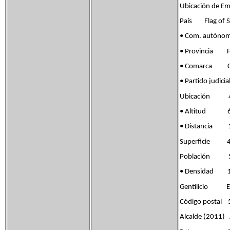
Ubicación de Emb
País Flag of S
• Com. autóno
• Provincia Fla
• Comarca Co
• Partido jud
Ubicación 41°
• Altitud 6
• Distancia 1
Superficie 4
Población 51
• Densidad 1
Gentilicio Em
Código postal
Alcalde (2011) 