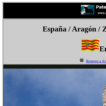
España
/ Aragón / 
E
Regreso a A