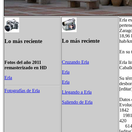
Erla e
pertene
Zarago
18,96 
Lo más reciente
Lo más reciente
hab/km
En su 
Cruzando Erla
Erla li
Fotos del año 2011
Caball
remasterizado en HD
Erla
Erla
Su tér
Erla
desbor
[edita
Fotografías de Erla
Llegando a Erla
Datos 
Saliendo de Erla
Evoluc
1842
1981
420 
614
[edita