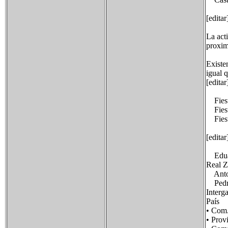
[edita
La acti
proxim
Existe
igual 
[editar
Fiesta
Fiesta
Fiesta
[edita
Eduard
Real Z
Anton
Pedro 
Interg
País F
• Com
• Prov