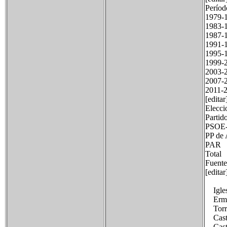
Perí
19
19
19
19
19
19
20
2007
20
[editar
Elecci
Part
PS
PP 
PA
Tot
Fuente
[edita
Iglesi
Ermita
Torre
Castil
Castil