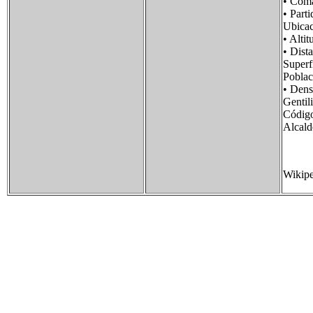
• Com
• Par
Ubica
• Al
• Dis
Super
Pobla
• Den
Genti
Códi
Alcal
Wikipe