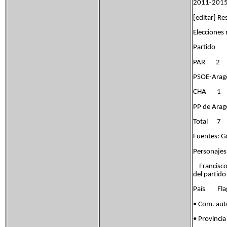
2011-201
[editar] Re
Elecciones
Partid
PAR 
PSOE-
CHA 
PP de 
Tota
Fuentes: G
Personajes 
Francisco 
del partido
País Flag 
• Com. au
• Provinci