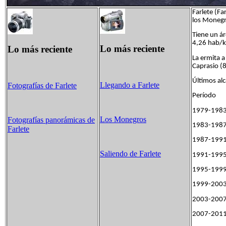
Farlete (Fa
los Moneg
Tiene un á
4,26 hab/
Lo más reciente
Lo más reciente
La ermita a
Caprasio (
Últimos alc
Llegando a Farlete
Fotografías de Farlete
Períod
1979
Los Monegros
Fotografías panorámicas de
1983
Farlete
1987
Saliendo de Farlete
1991
1995
1999
2003
2007-201