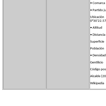
• Comar
• Partid
Ubicación
0°30′22.5
• Altit
• Distanc
Superfic
Població
• Densid
Gentilici
Código po
Alcalde (2
Wikipedia