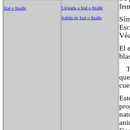
fem
Llegada a Izal o Itzalle
Izal o Itzalle
Sím
Salida de Izal o Itzalle
Es
Véa
El 
bla
Tra
que
cue
Est
pro
nat
ani