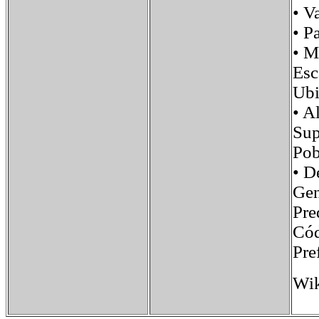
• V
• 
• 
Esc
Ub
• 
Su
Po
• 
Ge
Pre
Cód
Pr
Wik