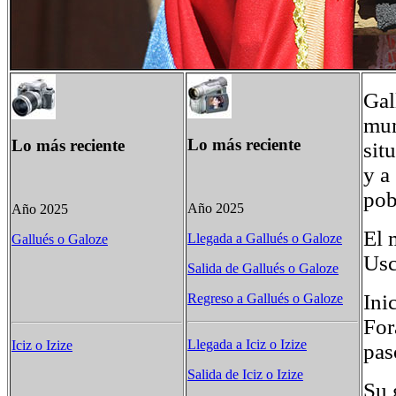
Gal
mun
Lo más reciente
Lo más reciente
sit
y a
pob
Año 2025
Año 2025
El 
Llegada a Gallués o Galoze
Gallués o Galoze
Usc
Salida de Gallués o Galoze
Ini
Regreso a Gallués o Galoze
For
Llegada a Iciz o Izize
Iciz o Izize
pas
Salida de Iciz o Izize
Su 