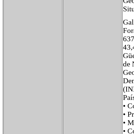
Geo
Sit
Gal
For
637
43,
Güe
de 
Geo
Dem
(IN
Pa
• 
• 
• 
• 