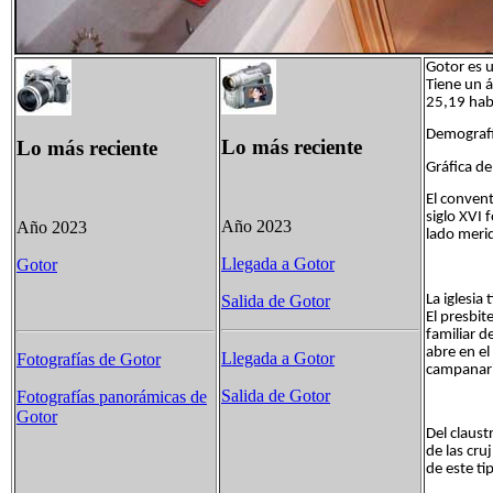
Gotor es 
Tiene un 
25,19 ha
Demograf
Lo más reciente
Lo más reciente
Gráfica d
El conven
siglo XVI
Año 2023
Año 2023
lado merid
Llegada a Gotor
Gotor
La iglesia
Salida de Gotor
El presbit
familiar d
abre en el
Llegada a Gotor
Fotografías de Gotor
campanar
Salida de Gotor
Fotografías panorámicas de
Gotor
Del claust
de las cru
de este ti