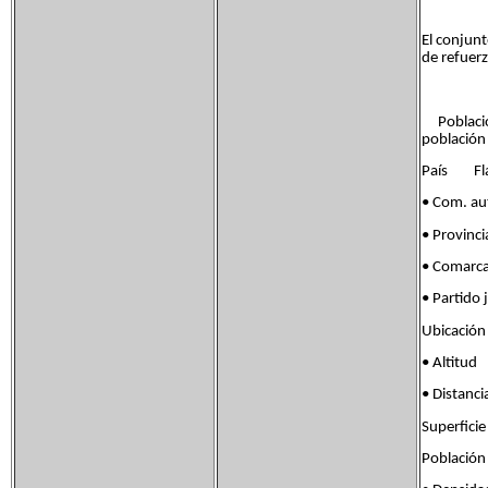
El conjun
de refuerz
Población
población
País Flag
• Com. a
• Provinc
• Comar
• Partid
Ubicació
• Alti
• Distan
Superfi
Poblaci