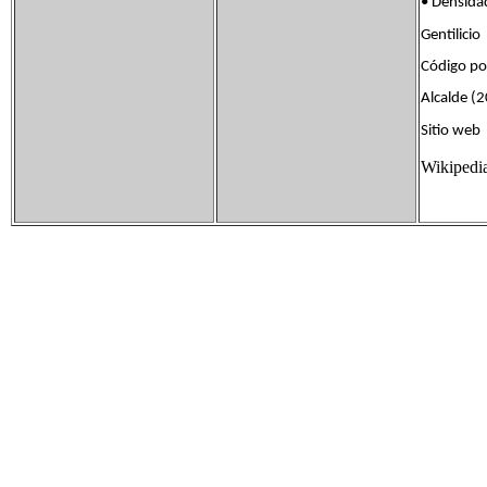
• Densid
Gentilic
Código p
Alcalde (
Sitio w
Wikipedi