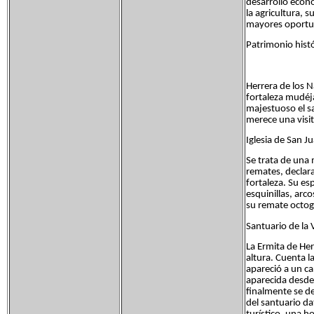
desarrollo econó
la agricultura, 
mayores oportu
Patrimonio histó
Herrera de los N
fortaleza mudéj
majestuoso el sa
merece una visit
Iglesia de San Ju
Se trata de una
remates, declara
fortaleza. Su es
esquinillas, arc
su remate octog
Santuario de la 
La Ermita de Her
altura. Cuenta l
apareció a un ca
aparecida desde 
finalmente se de
del santuario da