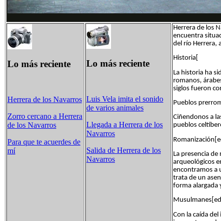
Herrera de los 
encuentra situada
del río Herrera,
Historia[
Lo más reciente
Lo más reciente
La historia ha s
romanos, árabes,
siglos fueron co
Luis Vela imita el sonido
Herrera de los Navarros
Pueblos prerrom
de varios animales
Zorro cercano a Herrera
Ciñendonos a las
Llegada a Herrera de los
de los Navarros
pueblos celtíber
Navarros
Romanización[edi
Para que te acuerdes de
Salida de Herrera de los
mí
La presencia de 
Navarros
arqueológicos e
encontramos a un
trata de un ase
forma alargada y
Musulmanes[edit
Con la caída del