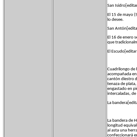
San Isidro[editar
El 15 de mayo (
lo desee.
San Antón[editar
El 16 de enero s
que tradicional
El Escudo[editar
Cuadrilongo de b
acompañada en lo
cantón diestro d
tenaza de plata
engastado en pi
intercaladas, de 
La bandera[edita
La bandera de H
longitud equival
al asta una herr
confeccionará e