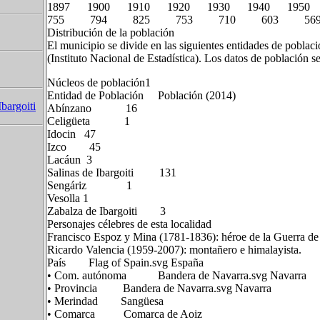
1897 1900 1910 1920 1930 1940 1950
755 794 825 753 710 603 56
Distribución de la población
El municipio se divide en las siguientes entidades de pobla
(Instituto Nacional de Estadística). Los datos de población s
Núcleos de población1​
Entidad de Población Población (2014)
Ibargoiti
Abínzano 16
Celigüeta 1
Idocin 47
Izco 45
Lacáun 3
Salinas de Ibargoiti 131
Sengáriz 1
Vesolla 1
Zabalza de Ibargoiti 3
Personajes célebres de esta localidad
Francisco Espoz y Mina (1781-1836): héroe de la Guerra de
Ricardo Valencia (1959-2007): montañero e himalayista.
País Flag of Spain.svg España
• Com. autónoma Bandera de Navarra.svg Navarra
• Provincia Bandera de Navarra.svg Navarra
• Merindad Sangüesa
• Comarca Comarca de Aoiz