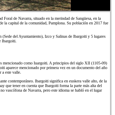
d Foral de Navarra, situado en la merindad de Sangüesa, en la
 de la capital de la comunidad, Pamplona. Su población en 2017 fue
 (Sede del Ayuntamiento), Izco y Salinas de Ibargoiti y 5 lugares
 Ibargoiti.
es mencionado como Iuargoiti. A principios del siglo XII (1105-09)
goiti aparece mencionado por primera vez en un documento del año
 a este valle.
nte contemporáneo. Ibargoiti significa en euskera valle alto, de la
 hay que tener en cuenta que Ibargoiti forma la parte más alta del
a no vascófona de Navarra, pero este idioma se habló en el lugar