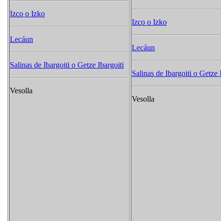
Izco o Izko
Izco o Izko
Lecáun
Lecáun
Salinas de Ibargoiti o Getze Ibargoiti
Salinas de Ibargoiti o Getze 
Vesolla
Vesolla