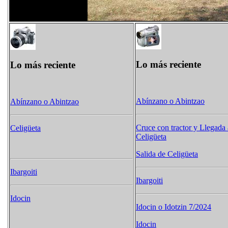
Lo más reciente
Lo más reciente
Abínzano o Abintzao
Abínzano o Abintzao
Cruce con tractor y Llegada 
Celigüeta
Celigüeta
Salida de Celigüeta
Ibargoiti
Ibargoiti
Idocin
Idocin o Idotzin 7/2024
Idocin