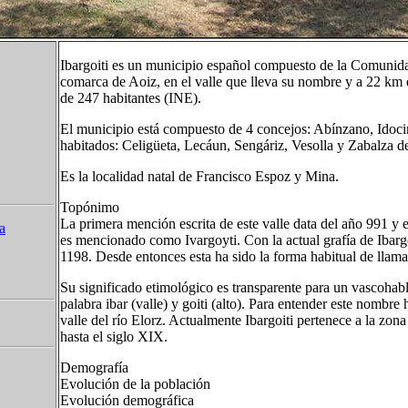
Ibargoiti es un municipio español compuesto de la Comunida
comarca de Aoiz, en el valle que lleva su nombre y a 22 km
de 247 habitantes (INE).
El municipio está compuesto de 4 concejos: Abínzano, Idocin
habitados: Celigüeta, Lecáun, Sengáriz, Vesolla y Zabalza de
Es la localidad natal de Francisco Espoz y Mina.
Topónimo
La primera mención escrita de este valle data del año 991 y 
a
es mencionado como Ivargoyti. Con la actual grafía de Ibar
1198. Desde entonces esta ha sido la forma habitual de llamar
Su significado etimológico es transparente para un vascohabla
palabra ibar (valle) y goiti (alto). Para entender este nombre
valle del río Elorz. Actualmente Ibargoiti pertenece a la zon
hasta el siglo XIX.
Demografía
Evolución de la población
Evolución demográfica