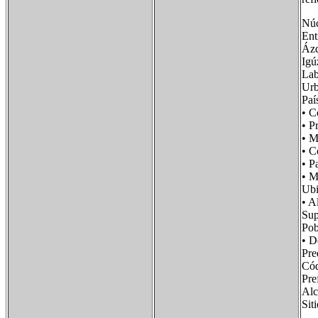
Núc
Ent
Á
Ig
L
Urb
Paí
• 
• P
• 
• 
• 
• 
Ub
• 
Su
Po
• 
Pre
Cód
Pr
Alc
Si