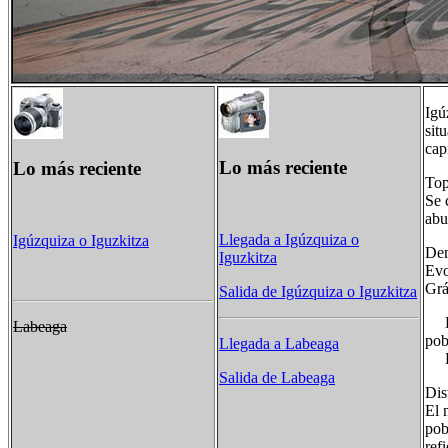
Igú
sit
cap
Lo más reciente
Lo más reciente
To
Se 
abu
Llegada a Igúzquiza o
Igúzquiza o Iguzkitza
Dem
Iguzkitza
Evo
Grá
Salida de Igúzquiza o Iguzkitza
Pob
Labeaga
pob
Llegada a Labeaga
Pob
Salida de Labeaga
Dis
El 
pob
ref