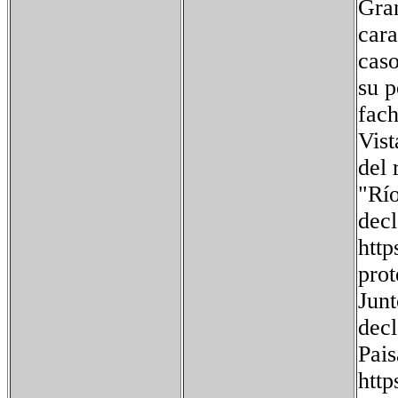
Gran
cara
caso
su p
fach
Vist
del 
"Río
dec
http
pro
Junt
dec
Pais
http