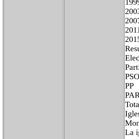
1
2
2
201
201
Resu
Elec
Pa
P
P
T
Igle
Mon
La i