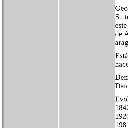
Geo
Su t
este
de A
arag
Está
nace
Dem
Dato
Evol
18
19
19