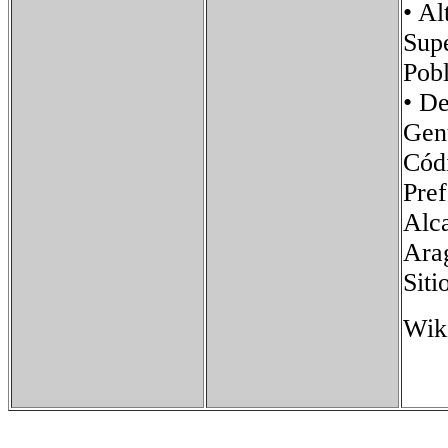
• 
Sup
Pob
• D
Gen
Cód
Pr
Alc
Ara
Sit
Wik