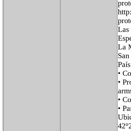
pro
http
prot
Las 
Espe
La 
San 
Paí
• C
• P
arm
• C
• P
Ubi
42°