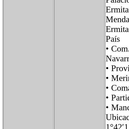
Ermita
Menda
Ermita
País 
• Com
Navar
• Pro
• Me
• Co
• Par
• Ma
Ubic
1°42′