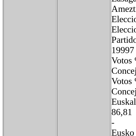
Ame
Elecci
Elecci
Parti
19997
Vot
Con
Vot
Conc
Eusk
8
-
Eus