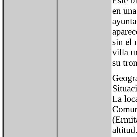
Este b
en una
ayunta
aparec
sin el
villa 
su tron
Geogra
Situac
La loc
Comuni
(Ermit
altitu