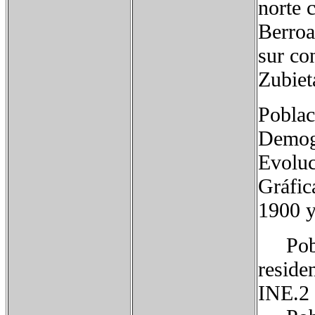
norte 
Berroa
sur co
Zubiet
Poblac
Demog
Evoluc
Gráfic
1900 
Pobla
reside
INE.2​