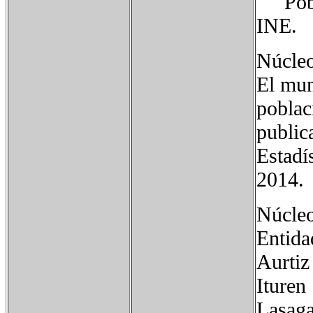
Poblac
INE.
Núcleo
El mun
poblac
public
Estadí
2014.
Núcleo
Entid
Aurti
Iture
Lasag