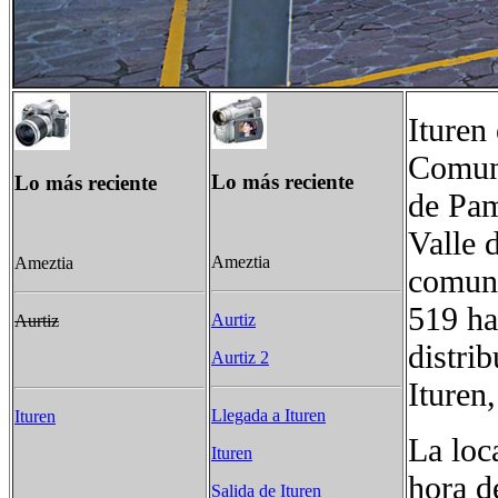
Ituren
Comuni
Lo más reciente
Lo más reciente
de Pam
Valle 
Ameztia
Ameztia
comuni
519 ha
Aurtiz
Aurtiz
distri
Aurtiz 2
Ituren
Llegada a Ituren
Ituren
La loc
Ituren
hora d
Salida de Ituren