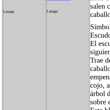
salen 
Lasaga
Lasaga
caball
Símbo
Escud
El escu
siguie
Trae d
caball
empena
cojo, 
árbol d
sobre 