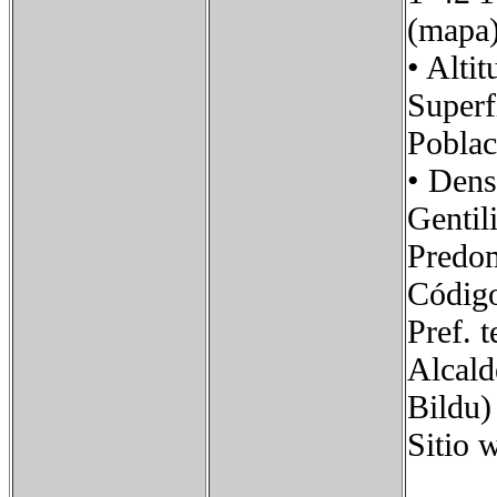
(mapa
• Al
Supe
Pobl
• Den
Genti
Predo
Códig
Pref
Alcal
Bildu)
Siti