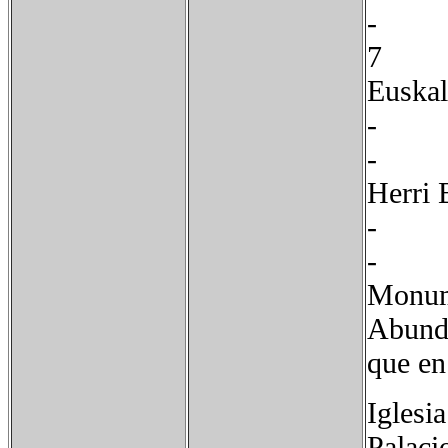
- 
7 
Eusk
-
- 
Her
-
- 
Monum
Abunda
que en
Iglesi
Palaci