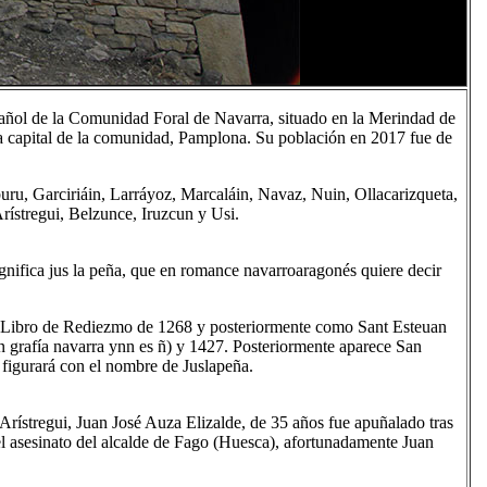
añol de la Comunidad Foral de Navarra, situado en la Merindad de
 capital de la comunidad, Pamplona. Su población en 2017 fue de
uru, Garciriáin, Larráyoz, Marcaláin, Navaz, Nuin, Ollacarizqueta,
rístregui, Belzunce, Iruzcun y Usi.
gnifica jus la peña, que en romance navarroaragonés quiere decir
 Libro de Rediezmo de 1268 y posteriormente como Sant Esteuan
n grafía navarra ynn es ñ) y 1427. Posteriormente aparece San
 figurará con el nombre de Juslapeña.
Arístregui, Juan José Auza Elizalde, de 35 años fue apuñalado tras
el asesinato del alcalde de Fago (Huesca), afortunadamente Juan