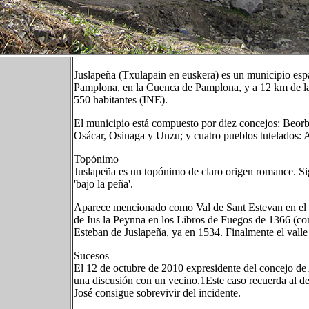
Juslapeña (Txulapain en euskera) es un municipio esp
Pamplona, en la Cuenca de Pamplona, y a 12 km de la
550 habitantes (INE).
El municipio está compuesto por diez concejos: Beorb
Osácar, Osinaga y Unzu; y cuatro pueblos tutelados: A
Topónimo
Juslapeña es un topónimo de claro origen romance. Si
'bajo la peña'.
Aparece mencionado como Val de Sant Estevan en el
de Ius la Peynna en los Libros de Fuegos de 1366 (co
Esteban de Juslapeña, ya en 1534. Finalmente el valle
Sucesos
El 12 de octubre de 2010 expresidente del concejo de 
una discusión con un vecino.1​Este caso recuerda al d
José consigue sobrevivir del incidente.