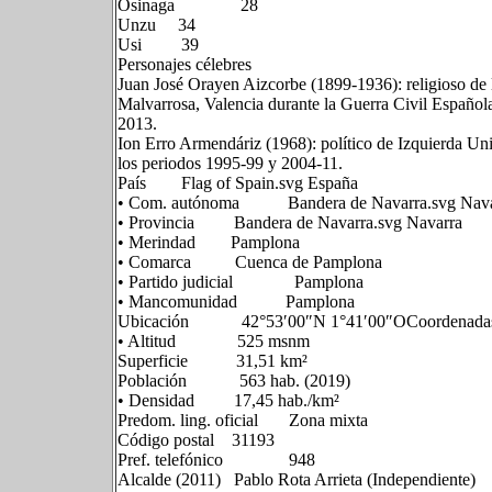
Osinaga 28
Unzu 34
Usi 39
Personajes célebres
Juan José Orayen Aizcorbe (1899-1936): religioso de 
Malvarrosa, Valencia durante la Guerra Civil Española
2013.
Ion Erro Armendáriz (1968): político de Izquierda U
los periodos 1995-99 y 2004-11.
País Flag of Spain.svg España
• Com. autónoma Bandera de Navarra.svg Nava
• Provincia Bandera de Navarra.svg Navarra
• Merindad Pamplona
• Comarca Cuenca de Pamplona
• Partido judicial Pamplona
• Mancomunidad Pamplona
Ubicación 42°53′00″N 1°41′00″OCoordenadas: 
• Altitud 525 msnm
Superficie 31,51 km²
Población 563 hab. (2019)
• Densidad 17,45 hab./km²
Predom. ling. oficial Zona mixta
Código postal 31193
Pref. telefónico 948
Alcalde (2011) Pablo Rota Arrieta (Independiente)