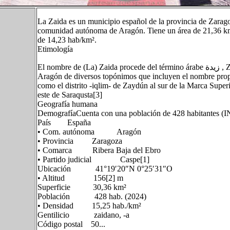
La Zaida es un municipio español de la provincia de Zarago
comunidad autónoma de Aragón. Tiene un área de 21,36 km
de 14,23 hab/km².
Etimología
El nombre de (La) Zaida procede del término árabe زيدة , Zayda, del nombre propio Zayd toponimizado. La existencia en
Aragón de diversos topónimos que incluyen el nombre propio
como el distrito -iqlim- de Zaydún al sur de la Marca Superior
este de Saraqusta[3]​
Geografía humana
DemografíaCuenta con una población de 428 habitantes (I
País España
• Com. autónoma Aragón
• Provincia Zaragoza
• Comarca Ribera Baja del Ebro
• Partido judicial Caspe[1]​
Ubicación 41°19′20″N 0°25′31″O
• Altitud 156[2]​ m
Superficie 30,36 km²
Población 428 hab. (2024)
• Densidad 15,25 hab./km²
Gentilicio zaidano, -a
Código postal 50...