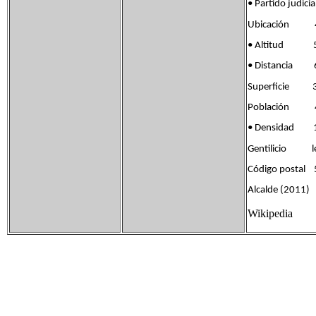
• Partido jud
Ubicación 41°
• Altitud 5
• Distancia 6
Superficie 3
Población 40
• Densidad 1
Gentilicio let
Código postal
Alcalde (2011)
Wikipedia