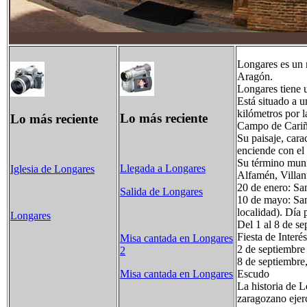
Longares es un 
Aragón.
Longares tiene 
Está situado a u
kilómetros por l
Lo más reciente
Lo más reciente
Campo de Cariñ
Su paisaje, cara
enciende con el 
Su término munic
Llegada a Longares
Iglesia de Longares
Alfamén, Villan
20 de enero: Sa
Salida de Longares
10 de mayo: Sant
localidad). Día 
Longares
Del 1 al 8 de se
Fiesta de Interé
Misa cantada en Longares
2 de septiembre
2
8 de septiembre,
Misa cantada en Longares
Escudo
La historia de 
zaragozano ejerc