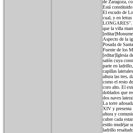
de Zaragoza, co
Está constituido
El escudo de Lon
cual, y en letr
LONGARES". Este
que la villa ma
[editar]Monume
Aspecto de la ig
Posada de Santa
Fuente de los 
[editar]Iglesia 
salón cuya const
parte en ladrillo
capillas lateral
altura las tres, 
como el resto de
coro alto. El ex
doblados que rec
dos naves latera
La torre adosada 
XIV y presenta p
altura y comuni
cubre cada estan
estilo mudéjar 
ladrillo resalt