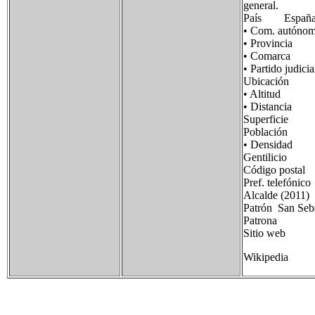
general.
País Españ
• Com. autó
• Provincia 
• Comarca C
• Partido ju
Ubicación 41
• Altitud 
• Distancia 
Superficie 
Población 90
• Densidad 1
Gentilicio l
Código postal
Pref. telef
Alcalde (2011
Patrón San Seb
Patrona Virg
Sitio web [w
Wikipedia