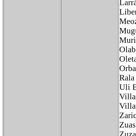
La
Libe
Meo
Mu
Mur
Ol
Ole
Orba
Ra
Uli 
Vill
Vi
Zar
Zua
Zu