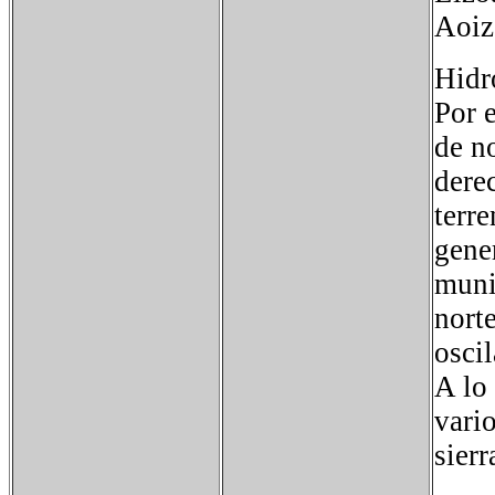
Aoiz
Hidr
Por e
de no
derec
terr
gene
muni
nort
osci
A lo
vario
sierr