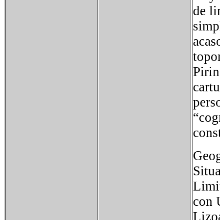
de li
simp
acas
topo
Piri
cart
pers
“cog
cons
Geog
Situ
Limit
con 
Lizo