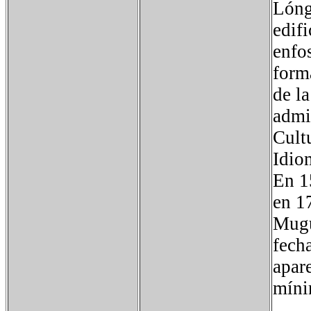
Lóng
edif
enfo
forma
de la
admi
Cult
Idio
En 1
en 1
Mugu
fech
apar
míni