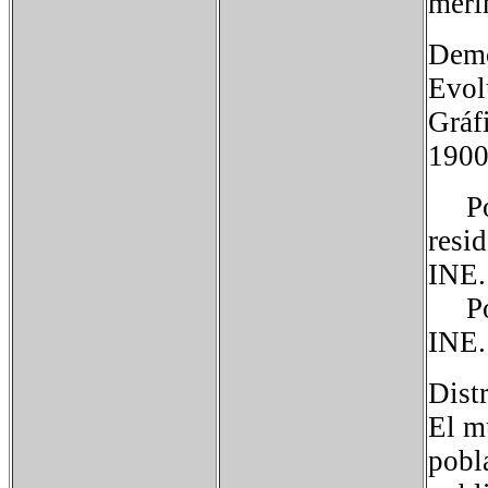
merin
Demo
Evol
Gráf
1900
Pobl
resi
INE.
Pobl
INE.
Dist
El m
pobl