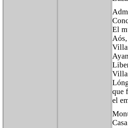
Admi
Conc
El m
Aós,
Vill
Ayan
Libe
Vill
Lóng
que 
el em
Monu
Casa