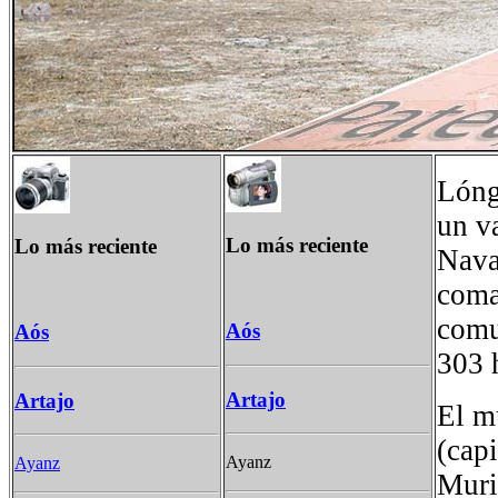
Lóng
un v
Lo más reciente
Lo más reciente
Nava
coma
comu
Aós
Aós
303 
Artajo
Artajo
El m
(cap
Ayanz
Ayanz
Muri