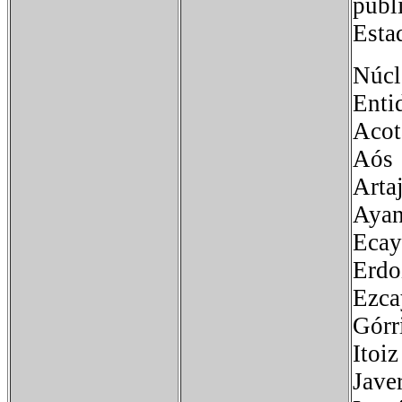
publ
Esta
Núcl
Enti
Acot
Aó
Arta
Aya
Eca
Er
Ezc
Górr
Ito
Jave