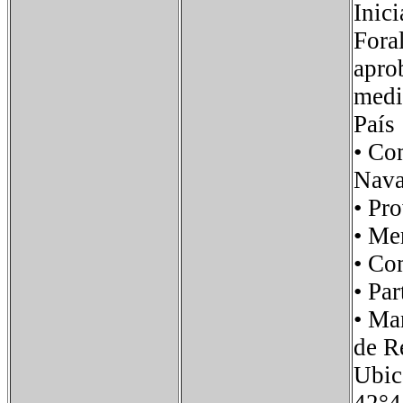
Inic
Fora
apro
medi
País
• C
Nava
• Pr
• M
• C
• P
• M
de R
Ubi