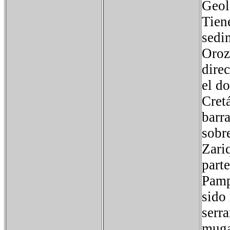
Geol
Tiene
sedi
Oroz
dire
el d
Cretá
barra
sobr
Zari
part
Pamp
sido
serr
muga