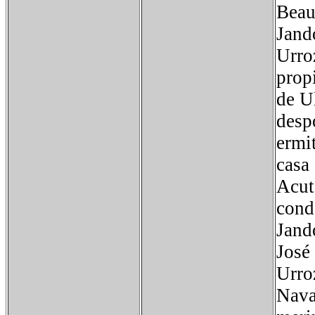
Beau
Jand
Urro
prop
de U
desp
ermi
casa
Acut
cond
Jand
José
Urroz
Nava