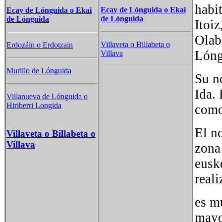
habi
Ecay de Lónguida o Ekai
Ecay de Lónguida o Ekai
de Lónguida
de Lónguida
Itoi
Olab
Villaveta o Billabeta o
Erdozáin o Erdotzain
Lóng
Villava
Murillo de Lónguida
Su n
Ida.
Villanueva de Lónguida o
Hiriberri Longida
como 
El n
Villaveta o Billabeta o
Villava
zona
eusk
reali
es m
mayo