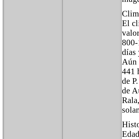
Clim
El c
valo
800-
días
Aún 
441 
de P.
de A
Rala,
solan
Hist
Edad