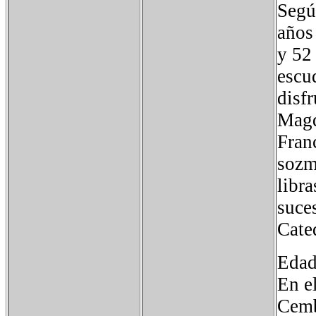
Segú
años 
y 52 
escu
disf
Magd
Fran
sozm
libra
suce
Cate
Edad
En e
Cemb