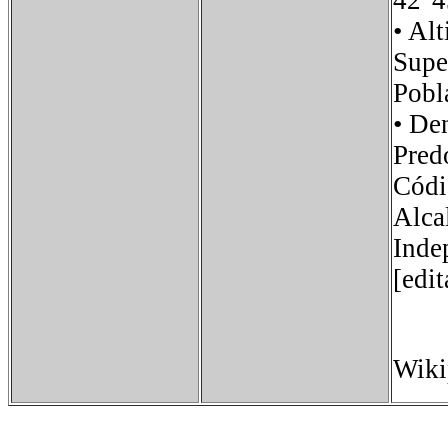
42°4
• A
Sup
Pob
• D
Pred
Códi
Alca
Indep
[edi
Wiki