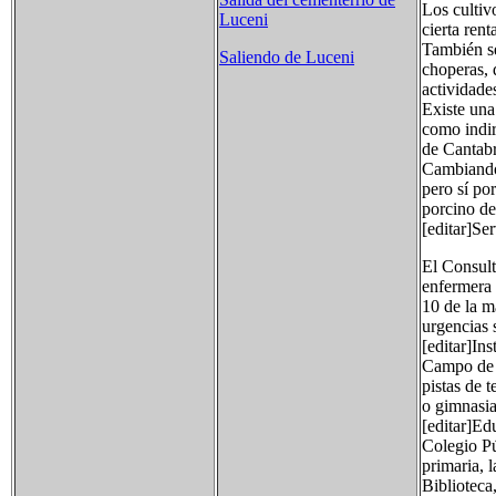
Los cultiv
Luceni
cierta rent
También se
Saliendo de Luceni
choperas, 
actividade
Existe una
como indir
de Cantabr
Cambiando 
pero sí po
porcino de
[editar]Se
El Consult
enfermera 
10 de la m
urgencias 
[editar]In
Campo de f
pistas de 
o gimnasia
[editar]Ed
Colegio Pú
primaria, 
Biblioteca