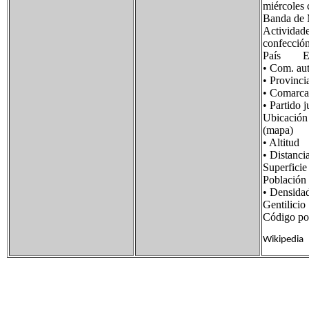
miércoles 
Banda de 
Actividade
confección
País Es
• Com. 
• Provin
• Comarc
• Partid
Ubicació
(mapa)
• Alti
• Distan
Superfi
Població
• Densid
Gentilic
Código p
Wikipedia