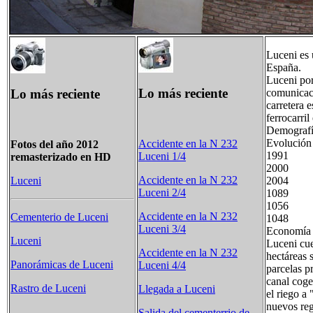
Luceni es
España.
Luceni por
Lo más reciente
Lo más reciente
comunicaci
carretera 
ferrocarri
Demograf
Evolución
Accidente en la N 232
Fotos del año 2012
19
Luceni 1/4
remasterizado en HD
20
Accidente en la N 232
200
Luceni
Luceni 2/4
10
10
Accidente en la N 232
Cementerio de Luceni
104
Luceni 3/4
Economía 
Luceni
Luceni cue
Accidente en la N 232
hectáreas 
Panorámicas de Luceni
Luceni 4/4
parcelas p
canal coge
Rastro de Luceni
Llegada a Luceni
el riego a
nuevos reg
Salida del cementerrio de