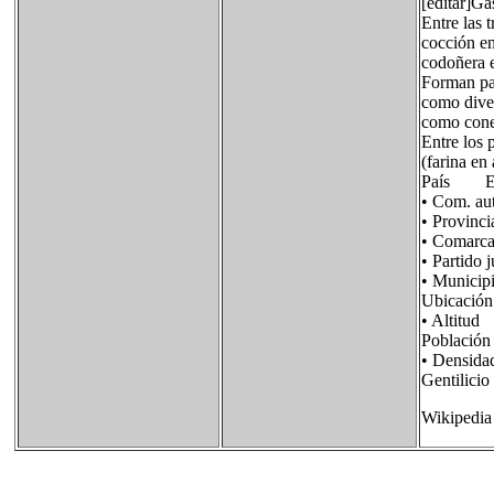
[editar]G
Entre las 
cocción en
codoñera 
Forman par
como diver
como conej
Entre los p
(farina en
País E
• Com. 
• Provin
• Comar
• Partid
• Munic
Ubicació
• Alti
Poblaci
• Densid
Gentili
Wikipedia