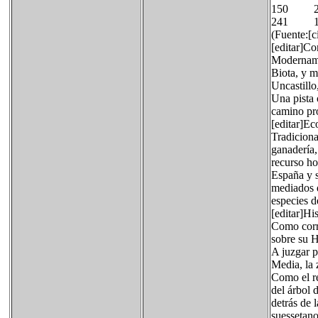
150 
241 1
(Fuente:[ci
[editar]C
Modernamen
Biota, y m
Uncastillo,
Una pista 
camino pro
[editar]E
Tradiciona
ganadería
recurso ho
España y 
mediados d
especies d
[editar]His
Como corr
sobre su H
A juzgar p
Media, la
Como el re
del árbol 
detrás de 
suessetano