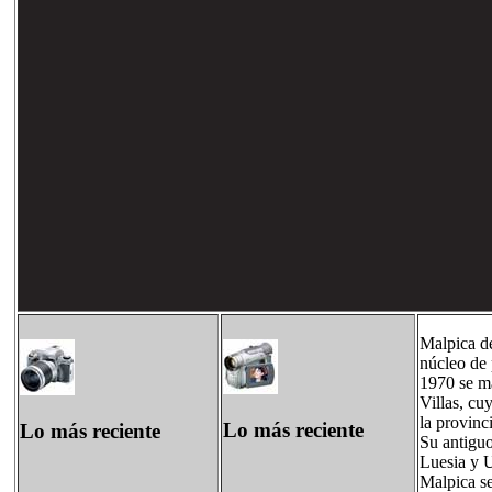
Malpica d
núcleo de 
1970 se m
Villas, cu
la provinc
Lo más reciente
Lo más reciente
Su antiguo
Luesia y U
Malpica se