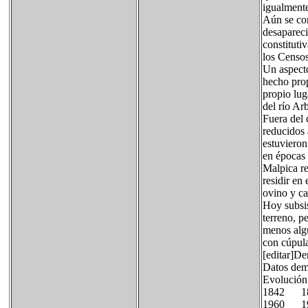
igualment
Aún se con
desapareci
constituti
los Censos
Un aspecto
hecho prop
propio lug
del río Ar
Fuera del 
reducidos 
estuviero
en épocas 
Malpica re
residir en
ovino y ca
Hoy subsis
terreno, p
menos algu
con cúpula
[editar]D
Datos dem
Evolución
1842 
1960 1