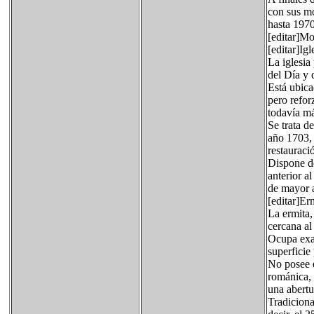
con sus m
hasta 1970
[editar]M
[editar]Igl
La iglesia
del Día y 
Está ubica
pero refor
todavía má
Se trata d
año 1703, 
restauraci
Dispone de
anterior a
de mayor a
[editar]Er
La ermita,
cercana al
Ocupa exac
superficie 
No posee e
románica, 
una abertu
Tradiciona