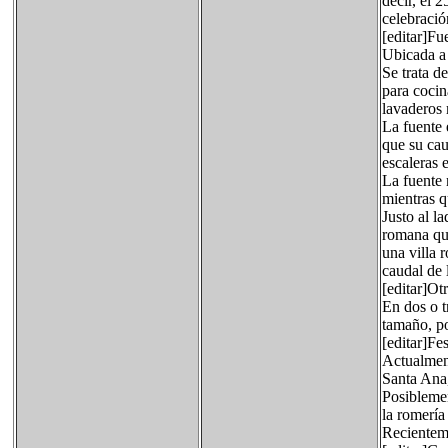
decir, el 2
celebración
[editar]Fu
Ubicada a 
Se trata d
para cocin
lavaderos 
La fuente 
que su cau
escaleras 
La fuente 
mientras q
Justo al l
romana que
una villa 
caudal de 
[editar]Ot
En dos o t
tamaño, p
[editar]Fe
Actualment
Santa Ana,
Posiblemen
la romería
Recienteme