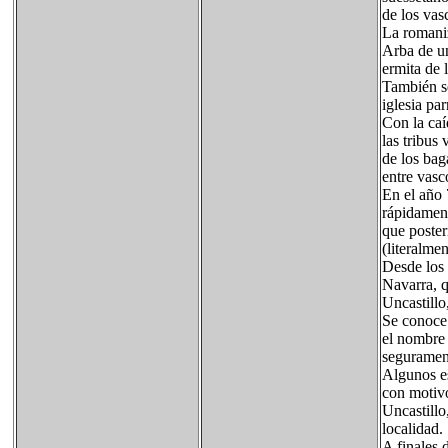
de los vas
La romaniz
Arba de un
ermita de 
También se
iglesia par
Con la caí
las tribus
de los bag
entre vasc
En el año 
rápidament
que poster
(literalmen
Desde los 
Navarra, q
Uncastillo
Se conoce 
el nombre 
segurament
Algunos es
con motivo
Uncastillo
localidad.
A finales 