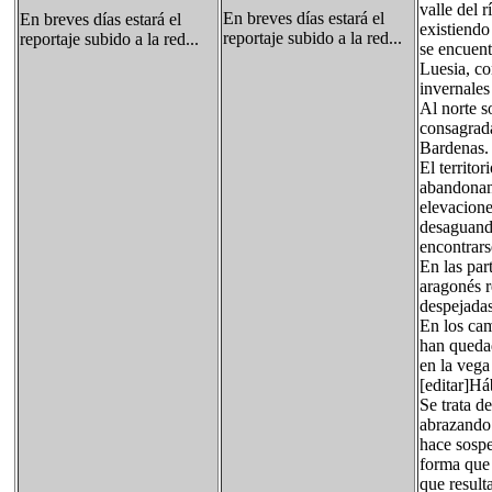
valle del 
En breves días estará el
En breves días estará el
existiendo
reportaje subido a la red...
reportaje subido a la red...
se encuent
Luesia, con
invernales
Al norte s
consagrada
Bardenas.
El territo
abandonand
elevacione
desaguando
encontrars
En las par
aragonés r
despejadas
En los cam
han quedad
en la vega
[editar]H
Se trata d
abrazando 
hace sospe
forma que 
que result