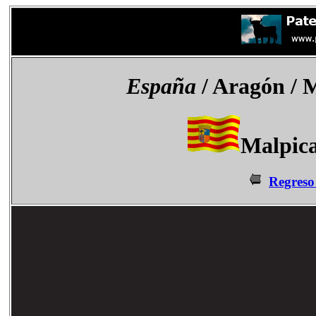
España
/ Aragón / 
Malpica
Regreso