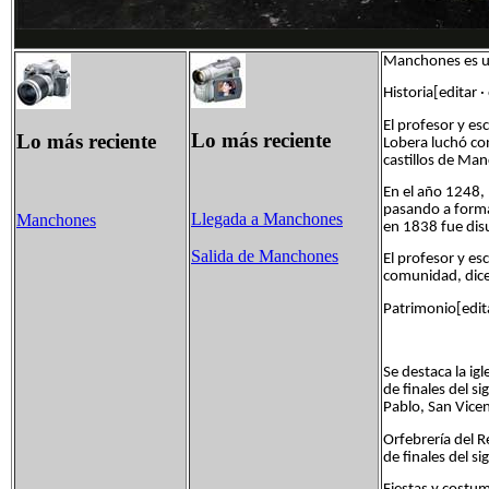
Manchones es un
Historia[editar ·
El profesor y e
Lo más reciente
Lo más reciente
Lobera luchó con
castillos de M
En el año 1248, 
pasando a forma
Llegada a Manchones
Manchones
en 1838 fue disu
Salida de Manchones
El profesor y es
comunidad, dice 
Patrimonio[edita
Se destaca la igl
de finales del si
Pablo, San Vicen
Orfebrería del R
de finales del si