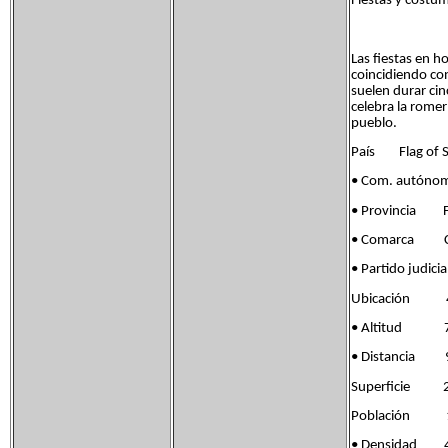
Fiestas y costum
Las fiestas en h
coincidiendo con
suelen durar cin
celebra la romer
pueblo.
País Flag of S
• Com. autóno
• Provincia Fla
• Comarca Ca
• Partido jud
Ubicación 41°
• Altitud 7
• Distancia 9
Superficie 2
Población 12
• Densidad 4