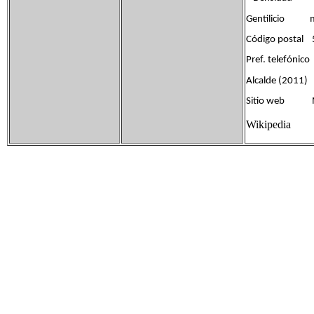
Gentilicio m
Código postal
Pref. telefó
Alcalde (2011) J
Sitio web M
Wikipedia