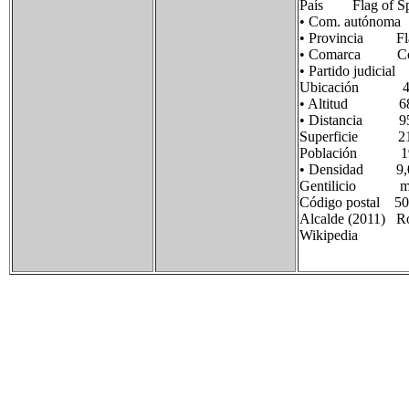
País Flag of Sp
• Com. autónoma
• Provincia Flag 
• Comarca Comu
• Partido judi
Ubicación 41°17
• Altitud 68
• Distancia 95 
Superficie 21
Población 190 
• Densidad 9,0
Gentilicio mar
Código postal 5
Alcalde (2011) Ro
Wikipedia