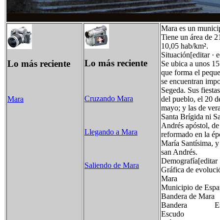
Mara es un munici
Tiene un área de 2
10,05 hab/km².
Situación[editar · 
Lo más reciente
Lo más reciente
Se ubica a unos 15 
que forma el peque
se encuentran impor
Segeda. Sus fiesta
Cruzando Mara
del pueblo, el 20 d
Mara
mayo; y las de ver
Santa Brígida ni S
Andrés apóstol, de 
Llegando a Mara
reformado en la ép
María Santísima, y 
san Andrés.
Demografía[editar 
Saliendo de Mara
Gráfica de evoluc
Mara
Municipio de Espa
Bandera de Mara
Bandera Escu
Escudo