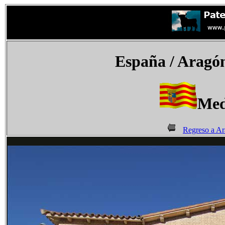
España
/ Aragó
Med
Regreso a A