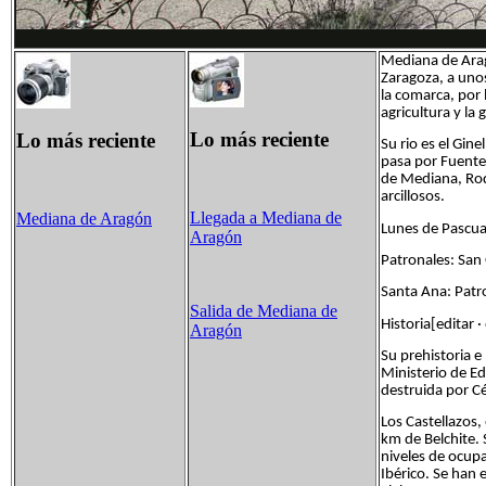
Mediana de Arag
Zaragoza, a unos
la comarca, por l
agricultura y la 
Lo más reciente
Lo más reciente
Su rio es el Gin
pasa por Fuentes
de Mediana, Rod
arcillosos.
Llegada a Mediana de
Mediana de Aragón
Lunes de Pascua
Aragón
Patronales: San
Santa Ana: Patro
Salida de Mediana de
Historia[editar ·
Aragón
Su prehistoria e
Ministerio de Ed
destruida por Cé
Los Castellazos
km de Belchite. 
niveles de ocup
Ibérico. Se han 