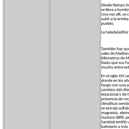
Desde tiempo inm
se lleva a hombr
Una vez allí, se
subir a la ermit
pueblo.
La Salada[editar 
También hay que 
sales de Mediana
kilómetros de Me
Dado que sus fue
mucho entre est
En el siglo XIX 
donde en los añ
fango con una a
cambios del clim
estacional y de 
presencia de ro
climáticas semiá
se extraía sulfa
magnesio, elemen
Gustavo Bifill, 
Sanidad emitió 
balneario a más