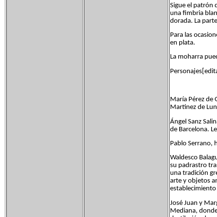
Sigue el patrón
una fimbria blan
dorada. La parte 
Para las ocasion
en plata.
La moharra puede
Personajes[edita
María Pérez de 
Martinez de Luna
Ángel Sanz Sali
de Barcelona. Le
Pablo Serrano, 
Waldesco Balagu
su padrastro tra
una tradición gr
arte y objetos a
establecimiento
José Juan y Marg
Mediana, donde 