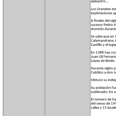
alabastro...
Los Granetes est
explotaciones ag
A finales del sig
sucesor Pedro II
dominio durante
Se sabe que en 
Calamandrana. El
Castillo y el lu
En 1388 hay con
Juan Gil Fernan
López de Biniés.
Durante siglos p
Católico a don 
Obtuvo su indep
Su población fue
sublevado; los 
El número de ha
del censo de 19
calles y 15 loca