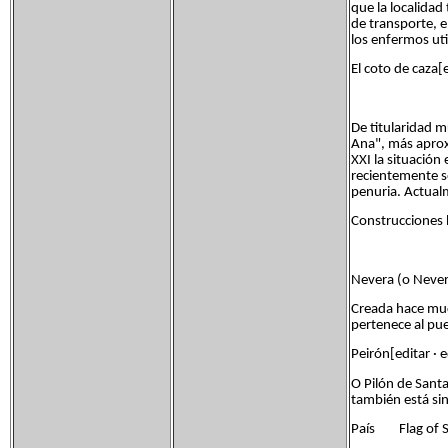
que la localidad
de transporte, 
los enfermos util
El coto de caza[e
De titularidad m
Ana", más apro
XXI la situación
recientemente se
penuria. Actualm
Construcciones h
Nevera (o Nevero
Creada hace muc
pertenece al pue
Peirón[editar · 
O Pilón de Santa
también está sin
País Flag of S