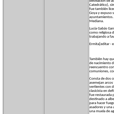
destilación de a
Catedrático), si
fue también lice
Goya y expuso su
ayuntamientos.
Mediana.
Lucía Gabás Gar
como religiosa d
trabajando a fav
Ermita[editar · 
También hay que
de nacimiento de
reencuentro con 
comuniones, comi
Consta de dos cu
asemejan arcos f
vertientes con 
clasicista en de
fue restaurada 
destinado a albe
para hacer fuego
asadores y una a
una muela de agu