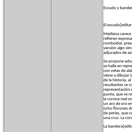
Escudo y bandera
El escudo[editar
Mediana carece 
refieren expresam
romboidal, prese
versión algo sim
adjurados de az
Se propone adopt
se halla en repr
con vetas de ala
viene a dibujar l
de la historia, 
resultantes se 
representación d
punta, que se re
la corona real c
un aro de oro e
ocho florones d
de perlas, que 
una cruz. La cor
La bandera[edita