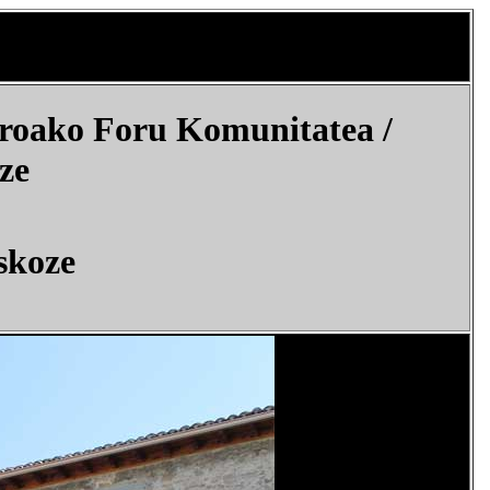
rroako Foru Komunitatea /
ze
skoze