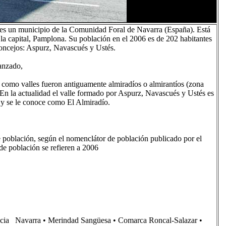
s un municipio de la Comunidad Foral de Navarra (España). Está
a capital, Pamplona. Su población en el 2006 es de 202 habitantes
concejos: Aspurz, Navascués y Ustés.
anzado,
mo valles fueron antiguamente almiradíos o almirantíos (zona
 En la actualidad el valle formado por Aspurz, Navascués y Ustés es
y se le conoce como El Almiradío.
e población, según el nomenclátor de población publicado por el
 de población se refieren a 2006
ia Navarra • Merindad Sangüesa • Comarca Roncal-Salazar •