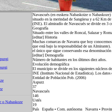
Navascués (en euskera Nabaskoize o Nabaskoze) e
situado en la merindad de Sangüesa y a 62 Km de l
(INE). El almiradío de Navascués se divide en 3 
Geografía
Situado entre los valles de Roncal, Salazar y Rom
[editar] Historia
Muchas comarcas de Navarra que hoy conocemos co
que está bajo la responsabilidad de un Almirante).
el único que sigue conservando esa denominación 
[editar] Demografía
purgi
Número de habitantes en los últimos diez años.
Evolución demográfica
purgi
El municipio se divide en los siguientes núcleos d
INE (Instituto Nacional de Estadística). Los datos
Entidad de Población Pob. (2006)
ize
Aspurz
37
ze
Navascués
146
Ustés
e o Nabaskoze
19
País España • Com. autónoma Navarra • Provinc