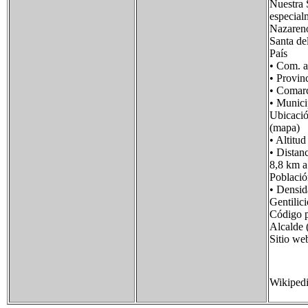
Nuestra 
especialm
Nazareno
Santa de
País 
• Com.
• Prov
• Coma
• Muni
Ubicaci
(mapa)
• Alt
• Dista
8,8 km a
Poblac
• Dens
Gentil
Código 
Alcalde
Sitio 
Wikiped