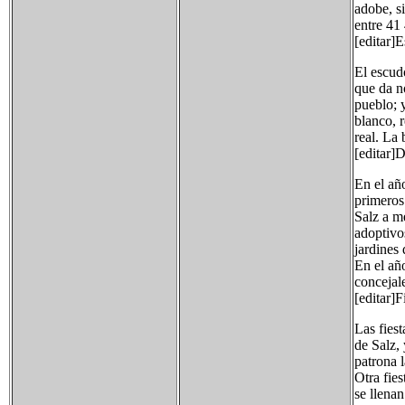
adobe, s
entre 41
[editar]
El escud
que da n
pueblo; 
blanco, r
real. La
[editar]
En el añ
primeros
Salz a me
adoptivo
jardines 
En el añ
concejal
[editar]F
Las fies
de Salz,
patrona l
Otra fies
se llenan