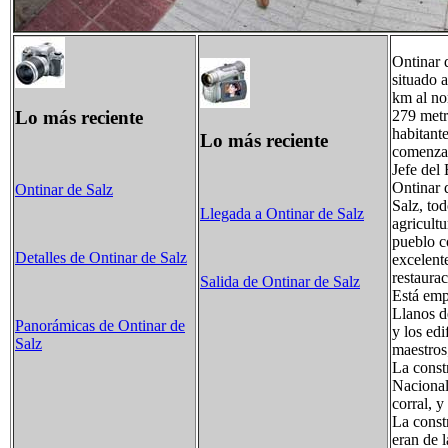
Ontinar 
situado 
km al nor
Lo más reciente
279 metr
habitant
Lo más reciente
comenzar
Jefe del
Ontinar d
Ontinar de Salz
Salz, to
Llegada a Ontinar de Salz
agricultu
pueblo c
Detalles de Ontinar de Salz
excelent
restaurac
Salida de Ontinar de Salz
Está emp
Llanos d
Panorámicas de Ontinar de
y los edi
Salz
maestros
La constr
Nacional
corral, 
La constr
eran de l